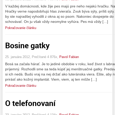
V každej domácnosti, kde žije pes majú pre neho nejakú hračku. Na
Hračky verne napodobňujú hlas zvieraťa. Zvuk býva sýty, príliš sýty
by ste najradšej vyhodili z okna aj so psom. Nakoniec dospejete do
schovávať. On ju však vždy neomylne vyňúra. Pes má vždy […]
Pokračovanie článku
Bosine gatky
25. januára 2012, Prečítané 4 876x,
Pavol Fabian
Bosá sa začala hárať. Je to jediné obdobie v roku, keď život s labr
príjemný. Rozhodli sme sa teda kúpiť jej menštruačné gatky. Predava
si ich nedá. Budú vraj na nej držať ako luteránska viera. Ešte, aby n
prirásť ako kožný implantát. Viem, viem, aj ten môže […]
Pokračovanie článku
O telefonovaní
23. januára 2012, Prečítané 4 134x,
Pavol Fabian