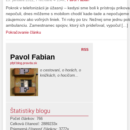
Pokrok v telefonizácii je úžasný – kedysi sme boli k prístroju priko
nepočuli, dnes môžeme s mobilom chodiť kade-tade a nepočujeme tie
záujemcov ako voľných liniek. Tri roky po tzv. Nežnej sme jednu pot
ambulanciu. Zamestnanec spojov, ktorý ich prideľoval, vypočul […]
Pokračovanie článku
RSS
Pavol Fabian
pfpf.blog.pravda.sk
o cestovaní, o horách, o
knižkách, o hocičom...
Štatistiky blogu
Počet článkov: 766
Celková čítanosť: 2889233x
Priemerná čítanosť článkov: 3772x