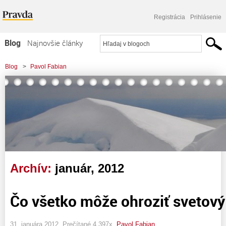
Registrácia
Prihlásenie
Blog
Najnovšie články
Najčítanejšie články
Blog
>
Pavol Fabian
Najkomentovanejšie články
Zoznam blogov
Komerčné blogy
Archív:
január, 2012
Čo všetko môže ohroziť svetový m
31. januára 2012, Prečítané 4 397x,
Pavol Fabian