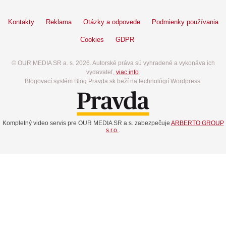
Kontakty
Reklama
Otázky a odpovede
Podmienky používania
Cookies
GDPR
© OUR MEDIA SR a. s. 2026. Autorské práva sú vyhradené a vykonáva ich
vydavateľ,
viac info
.
Blogovací systém Blog.Pravda.sk beží na technológií Wordpress.
Kompletný video servis pre OUR MEDIA SR a.s. zabezpečuje
ARBERTO GROUP
s.r.o.
.