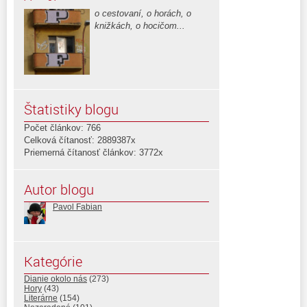
o cestovaní, o horách, o
knižkách, o hocičom...
Štatistiky blogu
Počet článkov: 766
Celková čítanosť: 2889387x
Priemerná čítanosť článkov: 3772x
Autor blogu
Pavol Fabian
Kategórie
Dianie okolo nás
(273)
Hory
(43)
Literárne
(154)