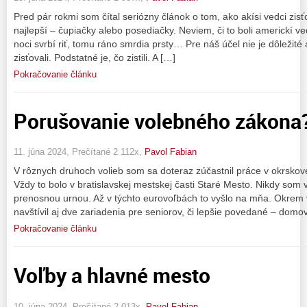
Pred pár rokmi som čítal seriózny článok o tom, ako akísi vedci zisť
najlepší – čupiačky alebo posediačky. Neviem, či to boli americkí vedci
noci svrbí riť, tomu ráno smrdia prsty… Pre náš účel nie je dôležité a
zisťovali. Podstatné je, čo zistili. A […]
Pokračovanie článku
Porušovanie volebného zákona? 
11. júna 2024, Prečítané 2 112x,
Pavol Fabian
V rôznych druhoch volieb som sa doteraz zúčastnil práce v okrskovej
Vždy to bolo v bratislavskej mestskej časti Staré Mesto. Nikdy som 
prenosnou urnou. Až v týchto eurovoľbách to vyšlo na mňa. Okrem
navštívil aj dve zariadenia pre seniorov, či lepšie povedané – domo
Pokračovanie článku
Voľby a hlavné mesto
10. júna 2024, Prečítané 2 013x,
Pavol Fabian