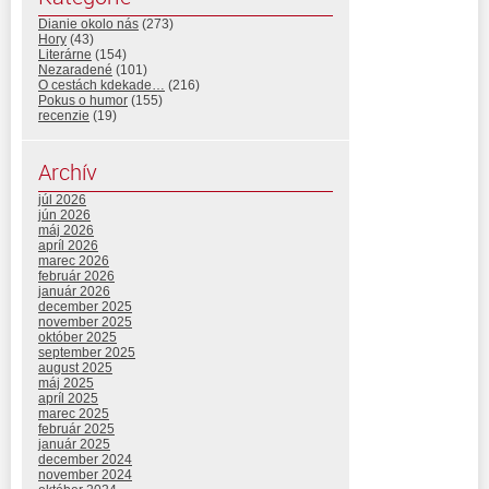
Dianie okolo nás
(273)
Hory
(43)
Literárne
(154)
Nezaradené
(101)
O cestách kdekade…
(216)
Pokus o humor
(155)
recenzie
(19)
Archív
júl 2026
jún 2026
máj 2026
apríl 2026
marec 2026
február 2026
január 2026
december 2025
november 2025
október 2025
september 2025
august 2025
máj 2025
apríl 2025
marec 2025
február 2025
január 2025
december 2024
november 2024