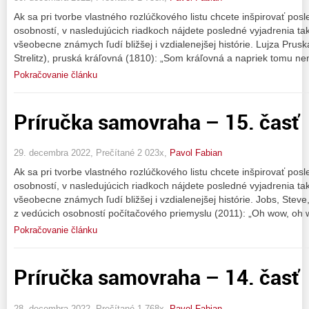
Ak sa pri tvorbe vlastného rozlúčkového listu chcete inšpirovať pos
osobností, v nasledujúcich riadkoch nájdete posledné vyjadrenia t
všeobecne známych ľudí bližšej i vzdialenejšej histórie. Lujza Prus
Strelitz), pruská kráľovná (1810): „Som kráľovná a napriek tomu n
Pokračovanie článku
Príručka samovraha – 15. časť
29. decembra 2022, Prečítané 2 023x,
Pavol Fabian
Ak sa pri tvorbe vlastného rozlúčkového listu chcete inšpirovať pos
osobností, v nasledujúcich riadkoch nájdete posledné vyjadrenia t
všeobecne známych ľudí bližšej i vzdialenejšej histórie. Jobs, Steve
z vedúcich osobností počítačového priemyslu (2011): „Oh wow, oh 
Pokračovanie článku
Príručka samovraha – 14. časť
28. decembra 2022, Prečítané 1 768x,
Pavol Fabian