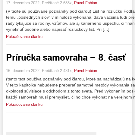
17. decembra 2022, Prečítané 2 683x,
Pavol Fabian
(V texte sú používané poznámky pod čiarou) List na rozlúčku Podľa 
tému „posledných slov“ v minulosti vykonaná, dáva väčšina ľudí pre
rady týkajúce sa rodiny, vzťahov, ale aj kariérneho úspechu, či fina
vyrieknuť osobne alebo napísať rozlúčkový list. Pri […]
Pokračovanie článku
Príručka samovraha – 8. časť
16. decembra 2022, Prečítané 2 431x,
Pavol Fabian
(tento text používa poznámky pod čiarou, ktoré sa nachádzajú 
V tejto kapitolke nebudeme preberať samotné metódy vykonania sam
okolnosti súvisiace s odchodom z tohto sveta. Pred vykonaním pos
každý samovrah musí premyslieť, či ho chce vykonať na verejnom 
Pokračovanie článku