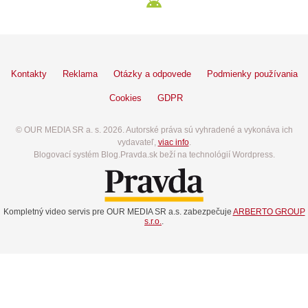
Kontakty
Reklama
Otázky a odpovede
Podmienky používania
Cookies
GDPR
© OUR MEDIA SR a. s. 2026. Autorské práva sú vyhradené a vykonáva ich
vydavateľ,
viac info
.
Blogovací systém Blog.Pravda.sk beží na technológií Wordpress.
Kompletný video servis pre OUR MEDIA SR a.s. zabezpečuje
ARBERTO GROUP
s.r.o.
.