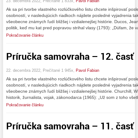
23. decembra 2022, Prečítané 1 833x,
Pavol Fabian
Ak sa pri tvorbe vlastného rozlúčkového listu chcete inšpirovať pos
osobností, v nasledujúcich riadkoch nájdete posledné vyjadrenia t
všeobecne známych ľudí bližšej i vzdialenejšej histórie. Ducos, Jean
politik, keď mu kat pred popravou strihal vlasy (1793): „Dúfam, že 
Pokračovanie článku
Príručka samovraha – 12. časť
22. decembra 2022, Prečítané 1 945x,
Pavol Fabian
Ak sa pri tvorbe vlastného rozlúčkového listu chcete inšpirovať pos
osobností, v nasledujúcich riadkoch nájdete posledné vyjadrenia t
všeobecne známych ľudí bližšej i vzdialenejšej histórie. Churchill, Win
historik, žurnalista, vojak, zákonodarca (1965): „Už som z toho vše
Pokračovanie článku
Príručka samovraha – 11. časť