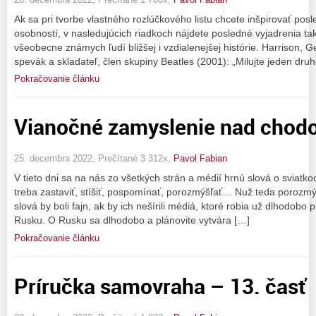
Ak sa pri tvorbe vlastného rozlúčkového listu chcete inšpirovať pos
osobností, v nasledujúcich riadkoch nájdete posledné vyjadrenia t
všeobecne známych ľudí bližšej i vzdialenejšej histórie. Harrison, Ge
spevák a skladateľ, člen skupiny Beatles (2001): „Milujte jeden dru
Pokračovanie článku
Vianočné zamyslenie nad chod
25. decembra 2022, Prečítané 3 312x,
Pavol Fabian
V tieto dni sa na nás zo všetkých strán a médií hrnú slová o sviatk
treba zastaviť, stíšiť, pospomínať, porozmýšľať… Nuž teda porozmýšľ
slová by boli fajn, ak by ich nešírili médiá, ktoré robia už dlhodobo 
Rusku. O Rusku sa dlhodobo a plánovite vytvára […]
Pokračovanie článku
Príručka samovraha – 13. časť