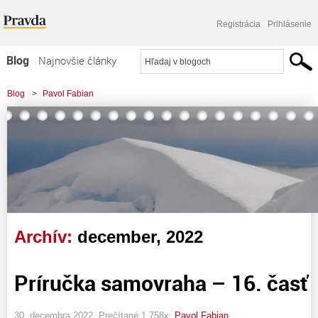
Registrácia
Prihlásenie
Blog
Najnovšie články
Najčítanejšie články
Blog
>
Pavol Fabian
Najkomentovanejšie články
Zoznam blogov
Komerčné blogy
Archív:
december, 2022
Príručka samovraha – 16. časť
30. decembra 2022, Prečítané 1 758x,
Pavol Fabian