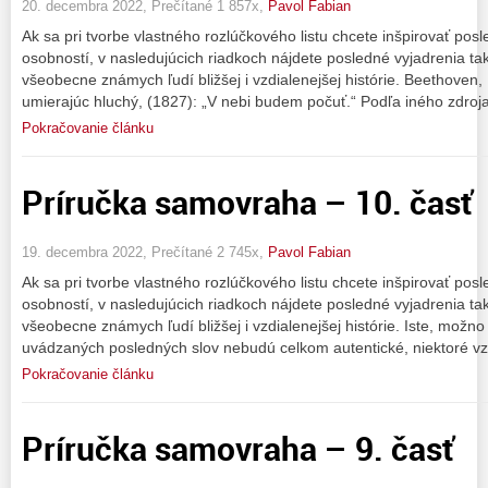
20. decembra 2022, Prečítané 1 857x,
Pavol Fabian
Ak sa pri tvorbe vlastného rozlúčkového listu chcete inšpirovať pos
osobností, v nasledujúcich riadkoch nájdete posledné vyjadrenia t
všeobecne známych ľudí bližšej i vzdialenejšej histórie. Beethoven
umierajúc hluchý, (1827): „V nebi budem počuť.“ Podľa iného zdroja
Pokračovanie článku
Príručka samovraha – 10. časť
19. decembra 2022, Prečítané 2 745x,
Pavol Fabian
Ak sa pri tvorbe vlastného rozlúčkového listu chcete inšpirovať pos
osobností, v nasledujúcich riadkoch nájdete posledné vyjadrenia t
všeobecne známych ľudí bližšej i vzdialenejšej histórie. Iste, možno
uvádzaných posledných slov nebudú celkom autentické, niektoré vz
Pokračovanie článku
Príručka samovraha – 9. časť