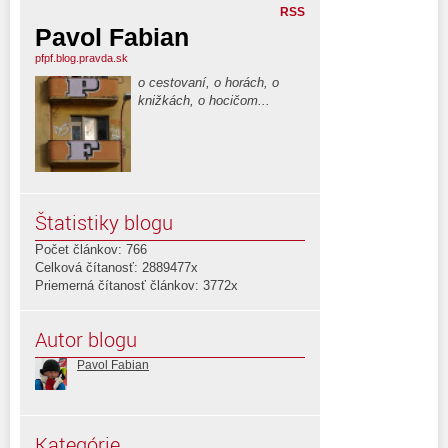
RSS
Pavol Fabian
pfpf.blog.pravda.sk
o cestovaní, o horách, o
knižkách, o hocičom...
Štatistiky blogu
Počet článkov: 766
Celková čítanosť: 2889477x
Priemerná čítanosť článkov: 3772x
Autor blogu
Pavol Fabian
Kategórie