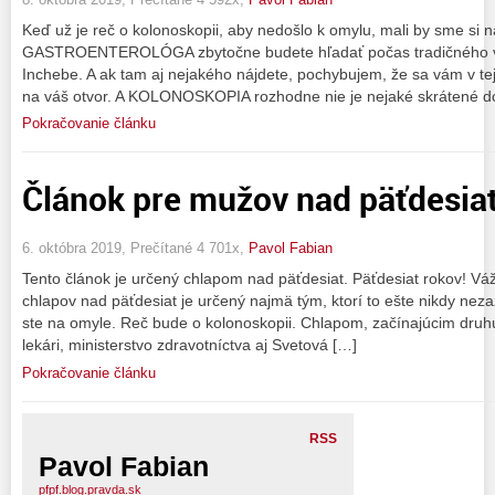
Keď už je reč o kolonoskopii, aby nedošlo k omylu, mali by sme si na
GASTROENTEROLÓGA zbytočne budete hľadať počas tradičného 
Inchebe. A ak tam aj nejakého nájdete, pochybujem, že sa vám v tej
na váš otvor. A KOLONOSKOPIA rozhodne nie je nejaké skrátené 
Pokračovanie článku
Článok pre mužov nad päťdesiat
6. októbra 2019, Prečítané 4 701x,
Pavol Fabian
Tento článok je určený chlapom nad päťdesiat. Päťdesiat rokov! V
chlapov nad päťdesiat je určený najmä tým, ktorí to ešte nikdy neza
ste na omyle. Reč bude o kolonoskopii. Chlapom, začínajúcim druhú
lekári, ministerstvo zdravotníctva aj Svetová […]
Pokračovanie článku
RSS
Pavol Fabian
pfpf.blog.pravda.sk