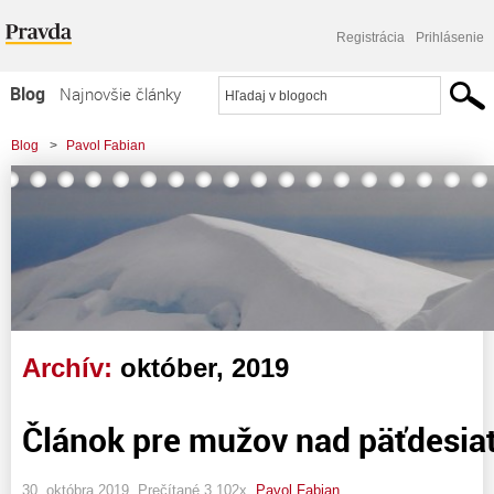
Registrácia
Prihlásenie
Blog
Najnovšie články
Najčítanejšie články
Blog
>
Pavol Fabian
Najkomentovanejšie články
Zoznam blogov
Komerčné blogy
Archív:
október, 2019
Článok pre mužov nad päťdesiat
30. októbra 2019, Prečítané 3 102x,
Pavol Fabian