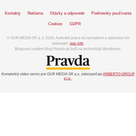
Kontakty
Reklama
Otázky a odpovede
Podmienky používania
Cookies
GDPR
© OUR MEDIA SR a. s. 2026. Autorské práva sú vyhradené a vykonáva ich
vydavateľ,
viac info
.
Blogovací systém Blog.Pravda.sk beží na technológií Wordpress.
Kompletný video servis pre OUR MEDIA SR a.s. zabezpečuje
ARBERTO GROUP
s.r.o.
.