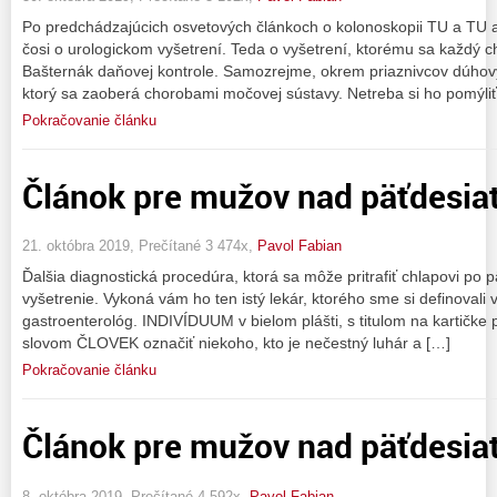
Po predchádzajúcich osvetových článkoch o kolonoskopii TU a TU 
čosi o urologickom vyšetrení. Teda o vyšetrení, ktorému sa každý c
Bašternák daňovej kontrole. Samozrejme, okrem priaznivcov dúhov
ktorý sa zaoberá chorobami močovej sústavy. Netreba si ho pomýliť
Pokračovanie článku
Článok pre mužov nad päťdesiat 
21. októbra 2019, Prečítané 3 474x,
Pavol Fabian
Ďalšia diagnostická procedúra, ktorá sa môže pritrafiť chlapovi po 
vyšetrenie. Vykoná vám ho ten istý lekár, ktorého sme si definovali v
gastroenterológ. INDIVÍDUUM v bielom plášti, s titulom na kartičke 
slovom ČLOVEK označiť niekoho, kto je nečestný luhár a […]
Pokračovanie článku
Článok pre mužov nad päťdesiat
8. októbra 2019, Prečítané 4 592x,
Pavol Fabian