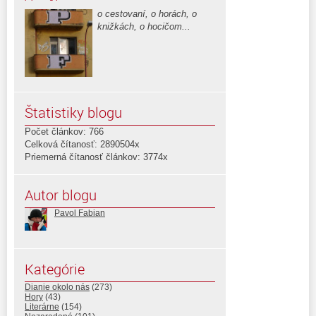
o cestovaní, o horách, o
knižkách, o hocičom...
Štatistiky blogu
Počet článkov: 766
Celková čítanosť: 2890504x
Priemerná čítanosť článkov: 3774x
Autor blogu
Pavol Fabian
Kategórie
Dianie okolo nás
(273)
Hory
(43)
Literárne
(154)