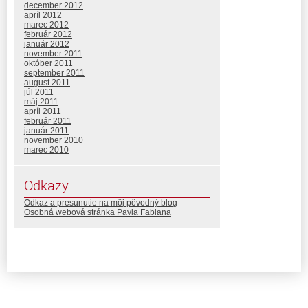
december 2012
apríl 2012
marec 2012
február 2012
január 2012
november 2011
október 2011
september 2011
august 2011
júl 2011
máj 2011
apríl 2011
február 2011
január 2011
november 2010
marec 2010
Odkazy
Odkaz a presunutie na môj pôvodný blog
Osobná webová stránka Pavla Fabiana