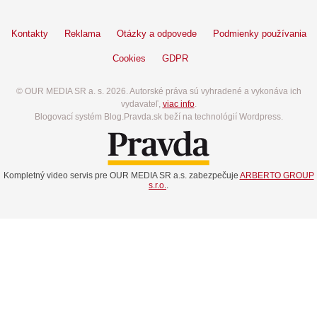
Kontakty
Reklama
Otázky a odpovede
Podmienky používania
Cookies
GDPR
© OUR MEDIA SR a. s. 2026. Autorské práva sú vyhradené a vykonáva ich
vydavateľ,
viac info
.
Blogovací systém Blog.Pravda.sk beží na technológií Wordpress.
Kompletný video servis pre OUR MEDIA SR a.s. zabezpečuje
ARBERTO GROUP
s.r.o.
.