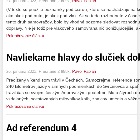
27. januára 2023, Prečítané 2 609x,
Pavol Fabian
(V texte sú použité poznámky pod čiarou, ktoré sa nachádzajú na 
ako skok pod auto, je skok pod vlak. Ak sa teda rozhodnete v časo
tento druh samovraždy, bolo by vhodné pozorne sledovať rozhodnuti
dopravy. Nie je totiž pre vlakového samovraha nič ponižujúcejšie, a
Pokračovanie článku
Navliekame hlavy do slučiek dob
26. januára 2023, Prečítané 2 998x,
Pavol Fabian
Predĺžený víkend som trávil v Čechách. Samozrejme, referenda som 
240 kilometrov jazdy v zimných podmienkach do Svrčinovca a späť
trávil čas so svojimi českými/moravskými priateľmi. Išlo o štyroch 
vzdelaných, scestovaných milovníkov kníh, znalcov umenia a vážne
Pokračovanie článku
Ad referendum 4