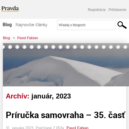
Registrácia
Prihlásenie
Blog
Najnovšie články
Najčítanejšie články
Blog
>
Pavol Fabian
Najkomentovanejšie články
Zoznam blogov
Komerčné blogy
Archív:
január, 2023
Príručka samovraha – 35. časť
31. januára 2023, Prečítané 2 053x,
Pavol Fabian