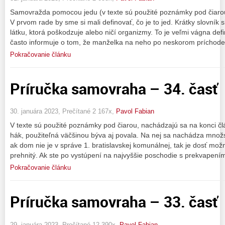
Samovražda pomocou jedu (v texte sú použité poznámky pod čiarou
V prvom rade by sme si mali definovať, čo je to jed. Krátky slovník 
látku, ktorá poškodzuje alebo ničí organizmy. To je veľmi vágna de
často informuje o tom, že manželka na neho po neskorom príchode
Pokračovanie článku
Príručka samovraha – 34. časť
30. januára 2023, Prečítané 2 167x,
Pavol Fabian
V texte sú použité poznámky pod čiarou, nachádzajú sa na konci č
hák, použiteľná väčšinou býva aj povala. Na nej sa nachádza množs
ak dom nie je v správe 1. bratislavskej komunálnej, tak je dosť mož
prehnitý. Ak ste po vystúpení na najvyššie poschodie s prekvapení
Pokračovanie článku
Príručka samovraha – 33. časť
29. januára 2023, Prečítané 12 390x,
Pavol Fabian