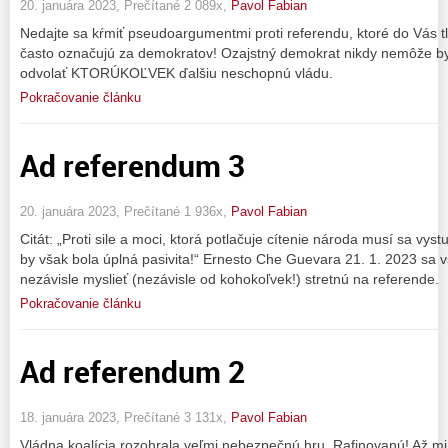
20. januára 2023, Prečítané 2 089x,
Pavol Fabian
Nedajte sa kŕmiť pseudoargumentmi proti referendu, ktoré do Vás tlač
často označujú za demokratov! Ozajstný demokrat nikdy nemôže byť
odvolať KTORÚKOĽVEK ďalšiu neschopnú vládu.
Pokračovanie článku
Ad referendum 3
20. januára 2023, Prečítané 1 936x,
Pavol Fabian
Citát: „Proti sile a moci, ktorá potlačuje cítenie národa musí sa 
by však bola úplná pasivita!“ Ernesto Che Guevara 21. 1. 2023 sa vš
nezávisle myslieť (nezávisle od kohokoľvek!) stretnú na referende.
Pokračovanie článku
Ad referendum 2
18. januára 2023, Prečítané 3 131x,
Pavol Fabian
Vládna koalícia rozohrala veľmi nebezpečnú hru. Rafinovanú! Až mi j