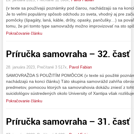
(v texte sa používajú poznámky pod čiarou, nachádzajú sa na kon
Je to veľmi populárny spôsob odchodu zo sveta, vhodný aj pre zači
pomôcky (špagáty, laná, káble, drôty, opasky, pančušky…) sa pova
tomu, že pri tomto type samovraždy možno improvizovať na sto sp
Pokračovanie článku
Príručka samovraha – 32. časť
28. januára 2023, Prečítané 3 517x,
Pavol Fabian
SAMOVRAŽDA S POUŽITÍM POMÔCOK (v texte sú použité poznámky
nachádzajú na konci článku) Táto skupina samovrážd zahŕňa obrov
predmetov, pomocou ktorých sa samovrahovia dokážu zniesť z toht
suicidológov sústredených okolo University of Xantipa však rozlišu
Pokračovanie článku
Príručka samovraha – 31. časť