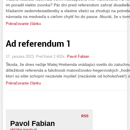
im poradil niekto zvonka? Pár dní pred referendom zahrať divadielk
hľadaním sedemdesiatšestky a vlastne všetci sa zhodujú na potrebe
návnada na medveďa s cieľom chytiť ho do pasce. Akurát, že v tom
Pokračovanie článku
Ad referendum 1
17. januára 2023, Prečítané 2 602x,
Pavol Fabian
Škoda, že dnes nežije Matej Hrebenda vnášajúci svetlo do zatuchnu
dôležitosti referenda a falošnosti matovičovsko-hegerovských „hodnô
ktorí sú ešte schopní nezávisle myslieť (nezávisle od kohokoľvek!) 
Pokračovanie článku
RSS
Pavol Fabian
pfpf.blog.pravda.sk