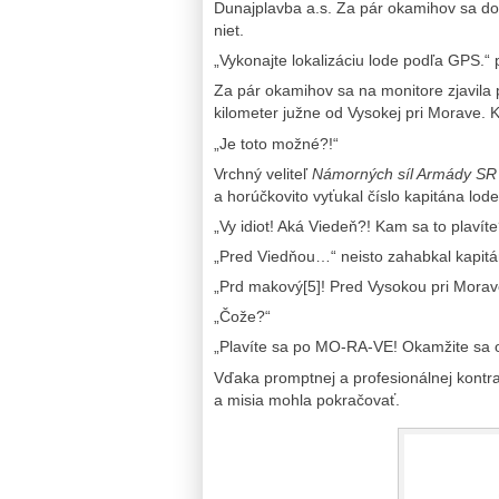
Dunajplavba a.s. Za pár okamihov sa doz
niet.
„Vykonajte lokalizáciu lode podľa GPS.“ p
Za pár okamihov sa na monitore zjavila 
kilometer južne od Vysokej pri Morave. 
„Je toto možné?!“
Vrchný veliteľ
Námorných síl Armády SR
a horúčkovito vyťukal číslo kapitána lo
„Vy idiot! Aká Viedeň?! Kam sa to plavíte
„Pred Viedňou…“ neisto zahabkal kapitá
„Prd makový[5]! Pred Vysokou pri Morav
„Čože?“
„Plavíte sa po MO-RA-VE! Okamžite sa ot
Vďaka promptnej a profesionálnej kontra
a misia mohla pokračovať.