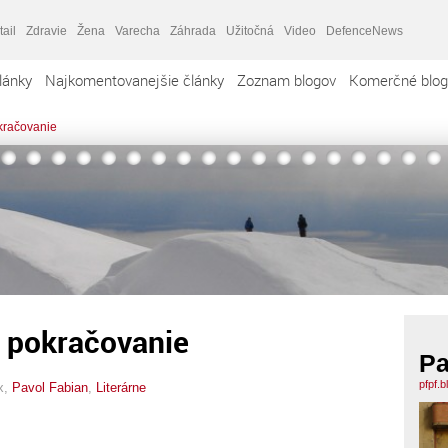
tail
Zdravie
Žena
Varecha
Záhrada
Užitočná
Video
DefenceNews
lánky
Najkomentovanejšie články
Zoznam blogov
Komerčné blog
okračovanie
. pokračovanie
Pa
pfpf.
x,
Pavol Fabian
,
Literárne