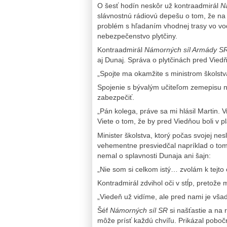
O šesť hodín neskôr už kontraadmirál
N
slávnostnú rádiovú depešu o tom, že na
problém s hľadaním vhodnej trasy vo vod
nebezpečenstvo plytčiny.
Kontraadmirál
Námorných síl Armády S
aj Dunaj. Správa o plytčinách pred Vie
„Spojte ma okamžite s ministrom školstv
Spojenie s bývalým učiteľom zemepisu n
zabezpečiť.
„Pán kolega, práve sa mi hlásil Martin. V
Viete o tom, že by pred Viedňou boli v p
Minister školstva, ktorý počas svojej nes
vehementne presviedčal napríklad o tom,
nemal o splavnosti Dunaja ani šajn:
„Nie som si celkom istý… zvolám k tejto
Kontradmirál zdvihol oči v stĺp, pretože
„Viedeň už vidíme, ale pred nami je všad
Šéf
Námorných síl SR
si našťastie a na 
môže prísť každú chvíľu. Prikázal pobočn