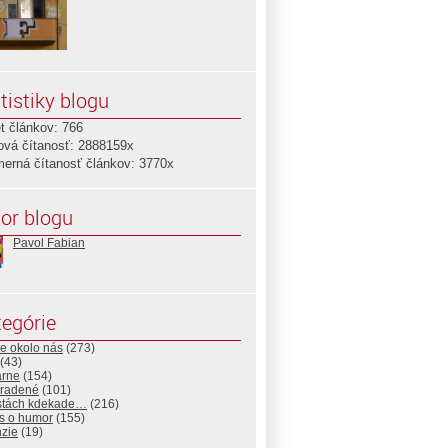
tistiky blogu
t článkov: 766
ová čítanosť: 2888159x
merná čítanosť článkov: 3770x
or blogu
Pavol Fabian
egórie
e okolo nás
(273)
(43)
árne
(154)
radené
(101)
stách kdekade…
(216)
s o humor
(155)
nzie
(19)