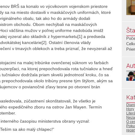
lenov BRŠ sa konalo vo výcvikovom vojenskom priestore
dy sa na miesto dostavili v maskáčových uniformách, ktoré
originálneho obalu, tak ako ho do armády dodali
ministrom obchodu. Obom nechýbali na maskáčových
Šta
. Hoci väčšina mužov v poľnej uniforme nadobúda imidž
alej vyzeral ako skladník z hypermarketu[1] a predseda
Poče
dvokátskej kancelárie[2]. Ostatní členovia vlády
Celk
lečení v tmavých oblekoch a treba priznať, že nevyzerali až
Prie
stojacimi na malej tribúnke ovenčenej súknom vo farbách
Aut
o buzerpľaci, na ktorej prepochodovala rota tučniakov a hneď
a tučniakov dodržala priam skvelú jednotnosť kroku, čo sa
 prepochodovala okolo tribúny presne tým štýlom, akým sa
ujemcov o povianočné zľavy tesne po otvorení brán
Kat
nasledovala, zúčastnení skonštatovali, že všetko je
Diani
nského expedičného zboru na ostrov Jan Mayen. Termín
Hory
eptember.
Liter
Neza
interného časopisu ministerstva obrany vyznal:
O ce
Poku
Teším sa ako malý chlapec!“
rece