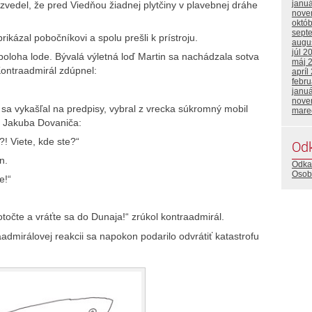
janu
vedel, že pred Viedňou žiadnej plytčiny v plavebnej dráhe
nove
októ
sept
rikázal pobočníkovi a spolu prešli k prístroju.
augu
júl 2
poloha lode. Bývalá výletná loď Martin sa nachádzala sotva
máj 
Kontraadmirál zdúpnel:
apríl
febru
janu
nove
sa vykašľal na predpisy, vybral z vrecka súkromný mobil
mare
de Jakuba Dovaniča:
?! Viete, kde ste?“
Od
n.
Odka
Osob
e!“
očte a vráťte sa do Dunaja!“ zrúkol kontraadmirál.
admirálovej reakcii sa napokon podarilo odvrátiť katastrofu