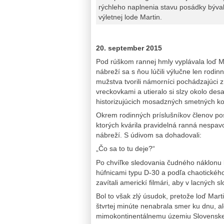
rýchleho naplnenia stavu posádky býval
výletnej lode Martin.
20. september 2015
Pod rúškom rannej hmly vyplávala loď Ma
nábreží sa s ňou lúčili výlučne len rodi
mužstva tvorili námorníci pochádzajúci 
vreckovkami a utieralo si slzy okolo desa
historizujúcich mosadzných smetných ko
Okrem rodinných príslušníkov členov pos
ktorých kvárila pravidelná ranná nespav
nábreží. S údivom sa dohadovali:
„Čo sa to tu deje?“
Po chvíľke sledovania čudného náklonu
húfnicami typu D-30 a podľa chaotického 
zavítali americkí filmári, aby v lacných s
Bol to však zlý úsudok, pretože loď Mart
štvrtej minúte nenabrala smer ku dnu, a
mimokontinentálnemu územiu Slovenske