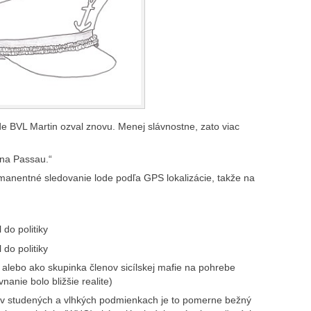
e BVL Martin ozval znovu. Menej slávnostne, zato viac
 na Passau.“
rmanentné sledovanie lode podľa GPS lokalizácie, takže na
 do politiky
 do politiky
ie alebo ako skupinka členov sicílskej mafie na pohrebe
anie bolo bližšie realite)
ta v studených a vlhkých podmienkach je to pomerne bežný