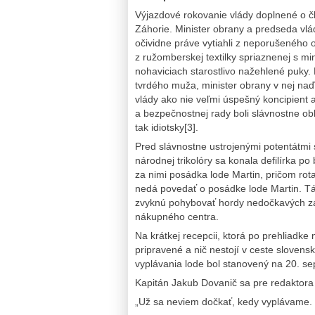
Výjazdové rokovanie vlády doplnené o č
Záhorie. Minister obrany a predseda vlá
očividne práve vytiahli z neporušeného 
z ružomberskej textilky spriaznenej s 
nohaviciach starostlivo nažehlené puky
tvrdého muža, minister obrany v nej naď
vlády ako nie veľmi úspešný koncipient a
a bezpečnostnej rady boli slávnostne ob
tak idiotsky[3].
Pred slávnostne ustrojenými potentátmi 
národnej trikolóry sa konala defilírka p
za nimi posádka lode Martin, pričom rot
nedá povedať o posádke lode Martin. Tá
zvyknú pohybovať hordy nedočkavých zá
nákupného centra.
Na krátkej recepcii, ktorá po prehliadke 
pripravené a nič nestojí v ceste slove
vyplávania lode bol stanovený na 20. s
Kapitán Jakub Dovanič sa pre redaktora 
„Už sa neviem dočkať, kedy vyplávame. 