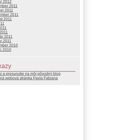
ár 2012
mber 2011
ber 2011
ember 2011
st 2011
011
2011
 2011
ár 2011
ár 2011
mber 2010
c 2010
kazy
z a presunutie na môj pôvodný blog
ná webová stránka Pavla Fabiana