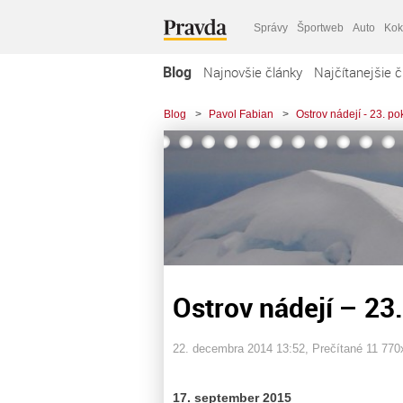
Správy
Športweb
Auto
Kok
Blog
Najnovšie články
Najčítanejšie č
Blog
>
Pavol Fabian
>
Ostrov nádejí - 23. p
Ostrov nádejí – 23
22. decembra 2014 13:52
, Prečítané 11 770
17. september 2015