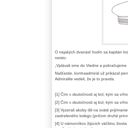
O nejakých dvanásť hodín sa kapitán lod
neisto:
„Vplávali sme do Viedne a pokračujeme
Našťastie, kontraadmirál už prikázal pe
Admiralite vedeli, že je to pravda.
[1] Čím v skutočnosti aj bol, kým sa vrhol
[2] Čím v skutočnosti aj bol, kým sa vrhol
[3] Vyzerali akoby išli na sväté prijíman
zastreleného kolegu (pričom druhé prirovn
[4] U námorníkov žijúcich väčšinu živo