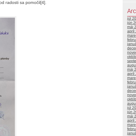
d radosti sa pomočil[4].
Arc
júl 2
jún 
máj 
apríl
mare
febr
janu
dece
nove
októ
sept
augu
máj 
apríl
mare
febr
janu
dece
nove
októ
augu
júl 2
jún 
máj 
apríl
mare
febr
janu