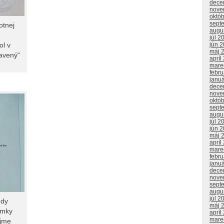
dece
nove
októ
sept
otnej
augu
júl 2
ol v
jún 
máj 
avený“
apríl
mare
febr
janu
dece
nove
októ
sept
augu
júl 2
jún 
máj 
apríl
mare
febr
janu
dece
nove
sept
augu
júl 2
edy
máj 
ámky
apríl
mare
ujme