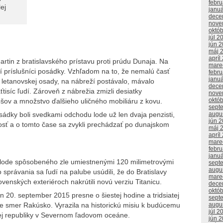
febr
ej
janu
dece
nove
októ
júl 2
jún 
máj 
apríl
rtin z bratislavského prístavu proti prúdu Dunaja. Na
mare
nní príslušníci posádky. Vzhľadom na to, že nemalú časť
febr
janu
z letanovskej osady, na nábreží postávalo, mávalo
dece
ťtisíc ľudí. Zároveň z nábrežia zmizli desiatky
nove
októ
šov a množstvo ďalšieho uličného mobiliáru z kovu.
sept
augu
ádky boli svedkami odchodu lode už len dvaja penzisti,
jún 
osť a o tomto čase sa zvykli prechádzať po dunajskom
máj 
apríl
mare
febr
janu
 lode spôsobeného zle umiestnenými 120 milimetrovými
sept
augu
správania sa ľudí na palube usúdili, že do Bratislavy
mare
lovenských exteriéroch nakrútili novú verziu Titanicu.
dece
októ
in 20. september 2015 presne o šiestej hodine a tridsiatej
sept
le smer Rakúsko. Vyrazila na historickú misiu k budúcemu
augu
júl 2
j republiky v Severnom ľadovom oceáne.
jún 