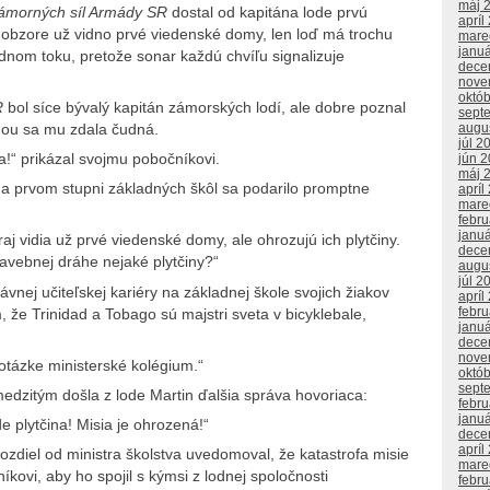
máj 
ámorných síl Armády SR
dostal od kapitána lode prvú
apríl
 obzore už vidno prvé viedenské domy, len loď má trochu
mare
janu
nom toku, pretože sonar každú chvíľu signalizuje
dece
nove
októ
R
bol síce bývalý kapitán zámorských lodí, ale dobre poznal
sept
augu
dňou sa mu zdala čudná.
júl 2
a!“ prikázal svojmu pobočníkovi.
jún 
máj 
a prvom stupni základných škôl sa podarilo promptne
apríl
mare
febr
janu
raj vidia už prvé viedenské domy, ale ohrozujú ich plytčiny.
dece
lavebnej dráhe nejaké plytčiny?“
augu
júl 2
lávnej učiteľskej kariéry na základnej škole svojich žiakov
apríl
febr
 že Trinidad a Tobago sú majstri sveta v bicyklebale,
janu
dece
nove
 otázke ministerské kolégium.“
októ
sept
 medzitým došla z lode Martin ďalšia správa hovoriaca:
febr
janu
e plytčina! Misia je ohrozená!“
dece
apríl
rozdiel od ministra školstva uvedomoval, že katastrofa misie
mare
íkovi, aby ho spojil s kýmsi z lodnej spoločnosti
febr