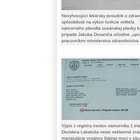
Nevyhovujúci lekársky posudok o zdrav
spôsobilosti na výkon funkcie veliteľa
námorného plavidla oceánskej plavby b
prípade Jakuba Dovaniča očividne „upr
pracovníkmi ministerstva zdravotníctva.
Výpis z registra trestov námorníka 1.tri
Dezidera Lakatoša nesie neklamné zn
manipulácie orgánov štátnej moci v zá