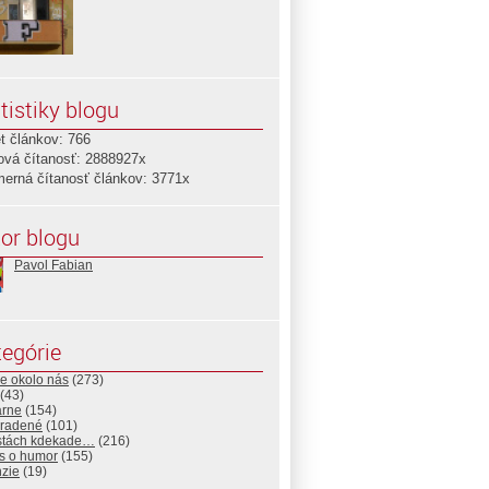
tistiky blogu
t článkov: 766
ová čítanosť: 2888927x
merná čítanosť článkov: 3771x
or blogu
Pavol Fabian
egórie
e okolo nás
(273)
(43)
árne
(154)
radené
(101)
stách kdekade…
(216)
s o humor
(155)
nzie
(19)