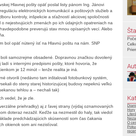
skej Hlavnej pošty opäť poslal listy pánom Ing. Jánovi
eguláciu elektronických komunikácií a poštových služieb a
boru kontroly, inšpekcie a sťažností akciovej spoločnosti
l o nejestvujúcich zmenách po ich údajných opatreniach na
 Pravdepodobne preverujú stav mnou opísaných vecí. Alebo
Šta
ňa.
Poče
om bol opäť nútený ísť na Hlavnú poštu na nám. SNP
Celk
Prie
y boli samozrejme obsadené. Dopravnou značkou dovolený
ladí s internými predpismi pošty, ktoré hovoria, že
Aut
enkom je 12 minút – lenže realita je iná.
 otvorili (nedávno tam inštalovali fotobunkový systém,
ysekali do steny starej historizujúcej budovy nepeknú veľkú
zsekanou tehlou a – nechali tak)
Kat
 vedel, že je zle.
Diani
iverzálne priehradky) aj z ľavej strany (výdaj oznamovaných
Hory
om doteraz nezažil. Keďže sa nezmestil do haly, tak viedol
Liter
 základe predchádzajúcich skúseností som čas čakania
Neza
O ce
ch okienok som ani nezisťoval.
Poku
rece