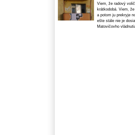
Viem, že radový volič
krátkodobá. Viem, že
a potom ju prekryje n
ešte stále nie je dos
Matovičovho vládnutia,