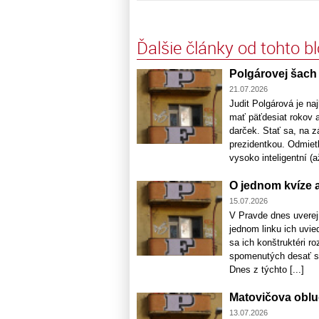
Ďalšie články od tohto b
Polgárovej šach
21.07.2026
Judit Polgárová je naj
mať päťdesiat rokov 
darček. Stať sa, na 
prezidentkou. Odmietl
vysoko inteligentní (až
O jednom kvíze 
15.07.2026
V Pravde dnes uverejn
jednom linku ich uvie
sa ich konštruktéri r
spomenutých desať soc
Dnes z týchto [...]
Matovičova obl
13.07.2026