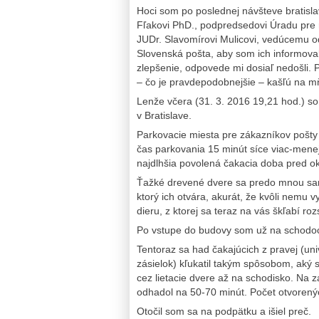
Hoci som po poslednej návšteve bratislav
Fľakovi PhD., podpredsedovi Úradu pre r
JUDr. Slavomírovi Mulicovi, vedúcemu od
Slovenská pošta, aby som ich informova
zlepšenie, odpovede mi dosiaľ nedošli.
– čo je pravdepodobnejšie – kašľú na m
Lenže včera (31. 3. 2016 19,21 hod.) s
v Bratislave.
Parkovacie miesta pre zákazníkov pošt
čas parkovania 15 minút síce viac-menej 
najdlhšia povolená čakacia doba pred oki
Ťažké drevené dvere sa predo mnou samé
ktorý ich otvára, akurát, že kvôli nemu v
dieru, z ktorej sa teraz na vás škľabí ro
Po vstupe do budovy som už na schodoch
Tentoraz sa had čakajúcich z pravej (un
zásielok) kľukatil takým spôsobom, aký s
cez lietacie dvere až na schodisko. Na
odhadol na 50-70 minút. Počet otvorený
Otočil som sa na podpätku a išiel preč.