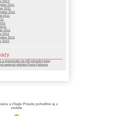
ár 2012
mber 2011
ber 2011
ember 2011
st 2011
011
2011
 2011
ár 2011
ár 2011
mber 2010
c 2010
kazy
z a presunutie na môj pôvodný blog
ná webová stránka Pavla Fabiana
likáciu a čítajte Pravdu pohodlne aj v
mobile