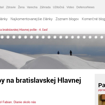
tail
Zdravie
Žena
Varecha
Záhrada
Užitočná
Video
DefenceNews
lánky
Najkomentovanejšie články
Zoznam blogov
Komerčné blog
a bratislavskej Hlavnej pošte - 4. časť
y na bratislavskej Hlavnej
Pa
pfpf.
l Fabian
,
Dianie okolo nás