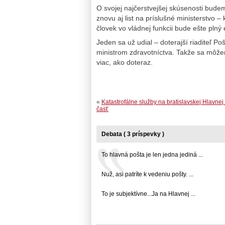
O svojej najčerstvejšej skúsenosti bud
znovu aj list na príslušné ministerstvo 
človek vo vládnej funkcii bude ešte plný
Jeden sa už udial – doterajší riaditeľ P
ministrom zdravotníctva. Takže sa môže
viac, ako doteraz.
«
Katastrofálne služby na bratislavskej Hlavnej 
časť
Debata ( 3 príspevky )
To hlavná pošta je len jedna jediná ...
Nuž, asi patríte k vedeniu pošty. ...
To je subjektívne...Ja na Hlavnej ...