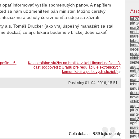
em opäť informovať vyššie spomenutých pánov. A napíšem
Arc
– keď sa nám už zmenil ten pán minister. Možno čerstvý
 entuziazmu a ochoty čosi zmeniť a udeje sa zázrak.
júl 2
jún 
ošty a.s. Tomáš Drucker (ako vraj úspešný manažér) sa stal
máj 
me dočkať, že aj u lekára budeme v blízkej dobe čakať
apríl
mare
febr
janu
dece
nove
októ
sept
pošte – 5.
Katastrofálne služby na bratislavskej Hlavnej pošte – 3.
augu
časť (odpoveď z Úradu pre reguláciu elektronických
máj 
komunikácií a poštových služieb)
»
apríl
mare
Posledný 01. 04. 2016, 15:51
febr
janu
dece
nove
októ
augu
júl 2
jún 
máj 
apríl
mare
febr
Celá debata
|
RSS tejto debaty
janu