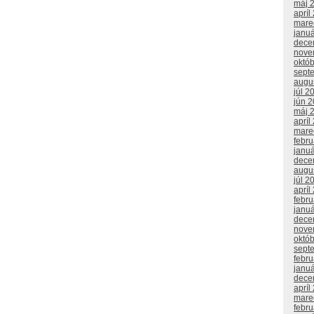
máj 
apríl
mare
janu
dece
nove
októ
sept
augu
júl 2
jún 
máj 
apríl
mare
febr
janu
dece
augu
júl 2
apríl
febr
janu
dece
nove
októ
sept
febr
janu
dece
apríl
mare
febr