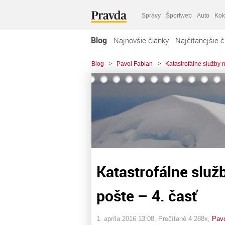
Správy
Športweb
Auto
Kok
Blog
Najnovšie články
Najčítanejšie č
Blog
>
Pavol Fabian
>
Katastrofálne služby n
Katastrofálne služb
pošte – 4. časť
1. apríla 2016 13:08
, Prečítané 4 288x,
Pavo