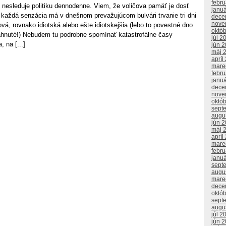
febr
 nesleduje politiku dennodenne. Viem, že voličova pamäť je dosť
janu
 každá senzácia má v dnešnom prevažujúcom bulvári trvanie tri dni
dece
nove
ová, rovnako idiotská alebo ešte idiotskejšia (lebo to povestné dno
októ
iahnuté!) Nebudem tu podrobne spomínať katastrofálne časy
júl 2
 na [...]
jún 
máj 
apríl
mare
febr
janu
dece
nove
októ
sept
augu
jún 
máj 
apríl
mare
febr
janu
sept
augu
mare
dece
októ
sept
augu
júl 2
jún 