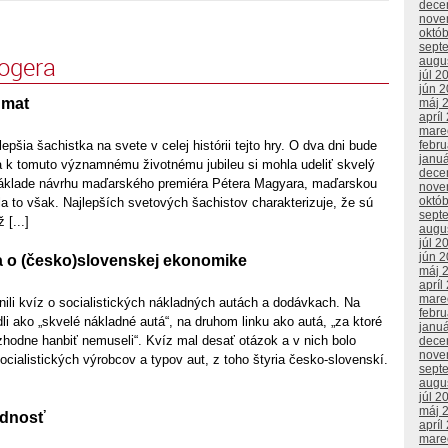
dece
nove
októ
sept
logera
augu
júl 2
jún 
 mat
máj 
apríl
mare
lepšia šachistka na svete v celej histórii tejto hry. O dva dni bude
febr
janu
a k tomuto významnému životnému jubileu si mohla udeliť skvelý
dece
základe návrhu maďarského premiéra Pétera Magyara, maďarskou
nove
októ
a to však. Najlepších svetových šachistov charakterizuje, že sú
sept
 [...]
augu
júl 2
jún 
a o (česko)slovenskej ekonomike
máj 
apríl
mare
ili kvíz o socialistických nákladných autách a dodávkach. Na
febr
dli ako „skvelé nákladné autá“, na druhom linku ako autá, „za ktoré
janu
ozhodne hanbiť nemuseli“. Kvíz mal desať otázok a v nich bolo
dece
nove
ialistických výrobcov a typov aut, z toho štyria česko-slovenskí.
sept
augu
júl 2
máj 
udnosť
apríl
mare