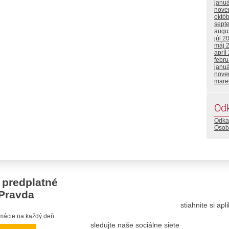
janu
nove
októ
sept
augu
júl 2
máj 
apríl
febru
janu
nove
mare
Od
Odka
Osob
 predplatné
Pravda
stiahnite si ap
ormácie na každý deň
sledujte naše sociálne siete