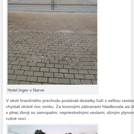
Hotel Inger v Narve
V okolí hraničného prechodu postávali desiatky ľudí s veľkou cesto
chystali stráviť noc vonku. Za kovovými zábranami hliadkovala asi d
v plnej zbroji so samopalmi, nepriestrelnými vestami, slzným plyno
rušné noci…