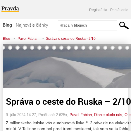
Registrácia
Prihlásenie
Blog
Najnovšie články
Najčítanejšie články
Blog
>
Pavol Fabian
>
Správa o ceste do Ruska - 2/10
Najkomentovanejšie články
Zoznam blogov
Komerčné blogy
Správa o ceste do Ruska – 2/10
9. júla 2024 14:27
, Prečítané 2 625x,
Pavol Fabian
,
Dianie okolo nás
,
O c
Z tallinnskeho letiska vás autobusová linka č. 2 odvezie na vlakovú
minút. V Tallinne som bol pred tromi mesiacmi, tak som sa tu ľahko