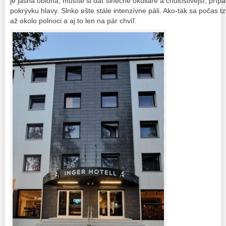
je jasná obloha, musíte si dať slnečné okuliare a chúlostivejší, prípa
pokrývku hlavy. Slnko ešte stále intenzívne páli. Ako-tak sa počas tz
až okolo polnoci a aj to len na pár chvíľ.