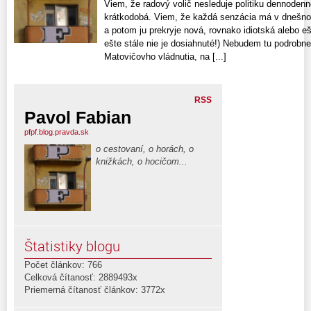
Viem, že radový volič nesleduje politiku dennoden
krátkodobá. Viem, že každá senzácia má v dnešnom 
a potom ju prekryje nová, rovnako idiotská alebo eš
ešte stále nie je dosiahnuté!) Nebudem tu podrobn
Matovičovho vládnutia, na [...]
RSS
Pavol Fabian
pfpf.blog.pravda.sk
o cestovaní, o horách, o
knižkách, o hocičom...
Štatistiky blogu
Počet článkov: 766
Celková čítanosť: 2889493x
Priemerná čítanosť článkov: 3772x