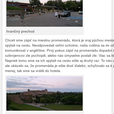
hraničný prechod
Chceli sme zájsť na miestnu promenádu, ktorá je vraj pýchou mest
spýtali na cestu. Neodpovedali veľmi ochotne, naša ruština sa im oč
komunikovať v angličtine. Prvý pokus zájsť na promenádu dopado
ozbrojencov zle pochopili, alebo nás úmyselne poslali zle. Viac sa 
Napriek tomu sme sa ich spýtali na cestu ešte aj druhý raz. To nás
ale ukázalo sa, že promenáda je ešte dosť ďaleko, schyľovalo sa k p
menej, tak sme sa vrátili do hotela.