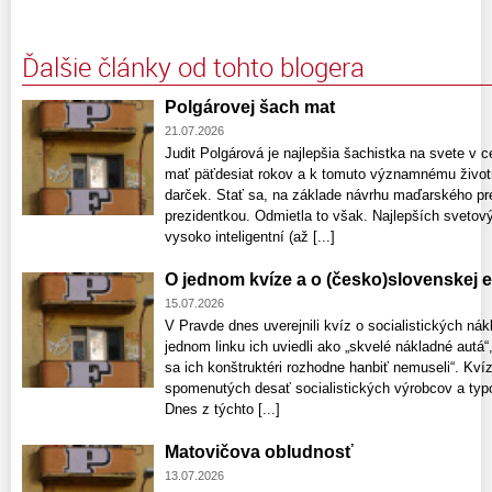
Ďalšie články od tohto blogera
Polgárovej šach mat
21.07.2026
Judit Polgárová je najlepšia šachistka na svete v cel
mať päťdesiat rokov a k tomuto významnému životn
darček. Stať sa, na základe návrhu maďarského p
prezidentkou. Odmietla to však. Najlepších svetový
vysoko inteligentní (až [...]
O jednom kvíze a o (česko)slovenskej
15.07.2026
V Pravde dnes uverejnili kvíz o socialistických n
jednom linku ich uviedli ako „skvelé nákladné autá“
sa ich konštruktéri rozhodne hanbiť nemuseli“. Kví
spomenutých desať socialistických výrobcov a typo
Dnes z týchto [...]
Matovičova obludnosť
13.07.2026