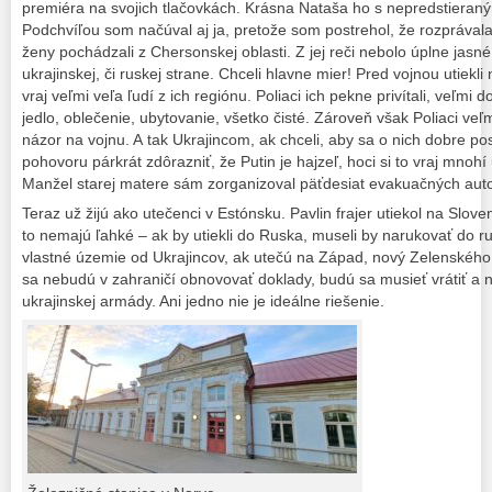
premiéra na svojich tlačovkách. Krásna Nataša ho s nepredstiera
Podchvíľou som načúval aj ja, pretože som postrehol, že rozprávala
ženy pochádzali z Chersonskej oblasti. Z jej reči nebolo úplne jasn
ukrajinskej, či ruskej strane. Chceli hlavne mier! Pred vojnou utiekl
vraj veľmi veľa ľudí z ich regiónu. Poliaci ich pekne privítali, veľmi d
jedlo, oblečenie, ubytovanie, všetko čisté. Zároveň však Poliaci veľ
názor na vojnu. A tak Ukrajincom, ak chceli, aby sa o nich dobre pos
pohovoru párkrát zdôrazniť, že Putin je hajzeľ, hoci si to vraj mnoh
Manžel starej matere sám zorganizoval päťdesiat evakuačných autob
Teraz už žijú ako utečenci v Estónsku. Pavlin frajer utiekol na Slove
to nemajú ľahké – ak by utiekli do Ruska, museli by narukovať do 
vlastné územie od Ukrajincov, ak utečú na Západ, nový Zelenského
sa nebudú v zahraničí obnovovať doklady, budú sa musieť vrátiť a 
ukrajinskej armády. Ani jedno nie je ideálne riešenie.