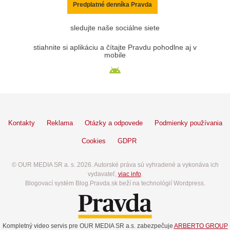
Predplatné denníka Pravda
sledujte naše sociálne siete
stiahnite si aplikáciu a čítajte Pravdu pohodlne aj v
mobile
Kontakty
Reklama
Otázky a odpovede
Podmienky používania
Cookies
GDPR
© OUR MEDIA SR a. s. 2026. Autorské práva sú vyhradené a vykonáva ich
vydavateľ,
viac info
.
Blogovací systém Blog.Pravda.sk beží na technológií Wordpress.
Kompletný video servis pre OUR MEDIA SR a.s. zabezpečuje
ARBERTO GROUP