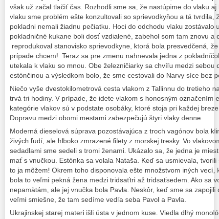
však už začal tlačiť čas. Rozhodli sme sa, že nastúpime do vlaku aj
vlaku sme problém ešte konzultovali so sprievodkyňou a tá tvrdila, že
pokladni nemali žiadnu pečiatku. Hoci do odchodu vlaku zostávalo u
pokladničné kukane boli dosť vzdialené, zabehol som tam znovu 
reprodukoval stanovisko sprievodkyne, ktorá bola presvedčená, že 
prípade chcem! Teraz sa pre zmenu nahnevala jedna z pokladníčok,
utekala k vlaku so mnou. Obe železničiarky sa chvíľu medzi sebou
estónčinou a výsledkom bolo, že sme cestovali do Narvy síce bez p
Niečo vyše dvestokilometrová cesta vlakom z Tallinnu do tretieho 
trvá tri hodiny. V prípade, že idete vlakom s honosným označením 
kategórie vlakov sú v podstate osobáky, ktoré stoja pri každej brez
Dopravu medzi obomi mestami zabezpečujú štyri vlaky denne.
Moderná dieselová súprava pozostávajúca z troch vagónov bola kl
živých ľudí, ale hlboko zmrazené filety z morskej tresky. Vo vlakovo
sedadlami sme sedeli s tromi ženami. Ukázalo sa, že jedna je miest
mať s vnučkou. Estónka sa volala Nataša. Keď sa usmievala, tvorili s
to ja môžem! Okrem toho disponovala ešte množstvom iných vecí, 
bola to veľmi pekná žena medzi tridsaťtri až tridsaťsedem. Ako sa vol
nepamätám, ale jej vnučka bola Pavla. Neskôr, keď sme sa zapojili 
veľmi smiešne, že tam sedíme vedľa seba Pavol a Pavla.
Ukrajinskej starej materi išli ústa v jednom kuse. Viedla dlhý monoló