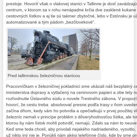
prestoje. Hovoriť však o vlakovej stanici v Tallinne je dosť zavádz
centrum, v ktorom sa v rohu nenápadne krčia dve zasklené kukane 
cestovných lístkov a aj tie sú takmer zbytočné, lebo v Estónsku je u
automatizované a tým pádom „bezčlovekové“.
Pred tallinnskou železničnou stanicou
Pracovníčkam v železničnej pokladnici sme ukázali náš bezplatný ce
ministerstva dopravy a vytlačený na ceninovom papieri a obe tety 
rozhodnutie Ústavného súdu o novele Trestného zákona. V propozíciá
hovorí, že cestu treba absolvovať presne podľa trasy v ňom uvede
začína dňom, kedy vám ho potvrdia a opečiatkujú v prvej použitej v
železníc nemali v princípe problém s dôveryhodnosťou lístka, ale tvr
ktorou by nám lístok mohli potvrdiť, nemajú. Zdalo sa nám to neuverite
Keď sme teda chceli, aby privolali nejakého nadriadeného, vysvitlo,
už nikto iný nie je. Ponúkli nám akési telefónne číslo, kde by sme 