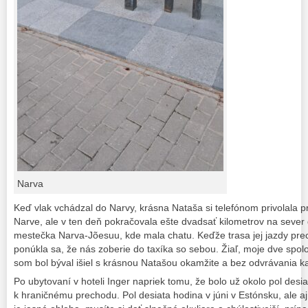
Narva
Keď vlak vchádzal do Narvy, krásna Nataša si telefónom privolala pr
Narve, ale v ten deň pokračovala ešte dvadsať kilometrov na seve
mestečka Narva-Jõesuu, kde mala chatu. Keďže trasa jej jazdy pr
ponúkla sa, že nás zoberie do taxíka so sebou. Žiaľ, moje dve spol
som bol býval išiel s krásnou Natašou okamžite a bez odvrávania 
Po ubytovaní v hoteli Inger napriek tomu, že bolo už okolo pol desiat
k hraničnému prechodu. Pol desiata hodina v júni v Estónsku, ale 