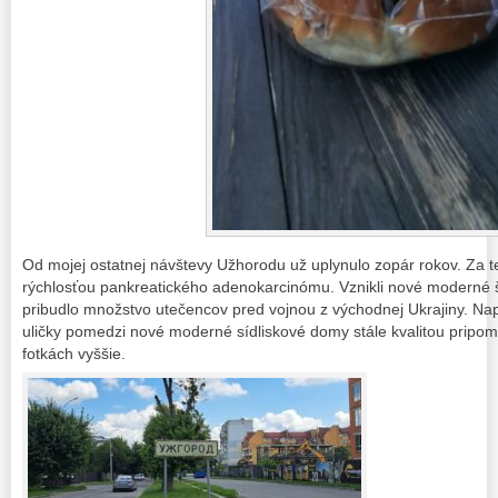
Od mojej ostatnej návštevy Užhorodu už uplynulo zopár rokov. Za t
rýchlosťou pankreatického adenokarcinómu. Vznikli nové moderné š
pribudlo množstvo utečencov pred vojnou z východnej Ukrajiny. Na
uličky pomedzi nové moderné sídliskové domy stále kvalitou pripomí
fotkách vyššie.