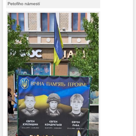
Petofiho námestí