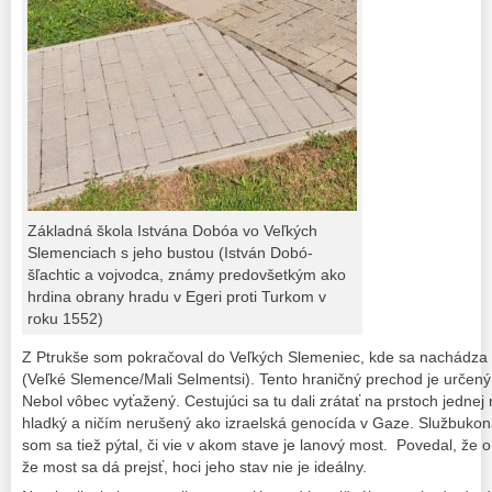
Základná škola Istvána Dobóa vo Veľkých
Slemenciach s jeho bustou (István Dobó-
šľachtic a vojvodca, známy predovšetkým ako
hrdina obrany hradu v Egeri proti Turkom v
roku 1552)
Z Ptrukše som pokračoval do Veľkých Slemeniec, kde sa nachádza 
(Veľké Slemence/Mali Selmentsi). Tento hraničný prechod je určený 
Nebol vôbec vyťažený. Cestujúci sa tu dali zrátať na prstoch jednej
hladký a ničím nerušený ako izraelská genocída v Gaze. Službukon
som sa tiež pýtal, či vie v akom stave je lanový most. Povedal, že o
že most sa dá prejsť, hoci jeho stav nie je ideálny.