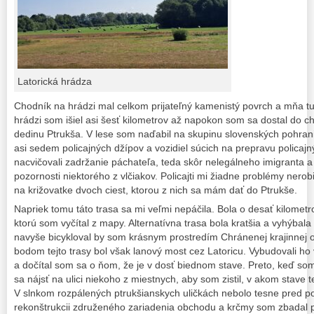
Latorická hrádza
Chodník na hrádzi mal celkom prijateľný kamenistý povrch a mňa tu
hrádzi som išiel asi šesť kilometrov až napokon som sa dostal do c
dedinu Ptrukša. V lese som naďabil na skupinu slovenských pohrani
asi sedem policajných džípov a vozidiel súcich na prepravu policajný
nacvičovali zadržanie páchateľa, teda skôr nelegálneho imigranta a
pozornosti niektorého z vlčiakov. Policajti mi žiadne problémy nerobil
na križovatke dvoch ciest, ktorou z nich sa mám dať do Ptrukše.
Napriek tomu táto trasa sa mi veľmi nepáčila. Bola o desať kilomet
ktorú som vyčítal z mapy. Alternatívna trasa bola kratšia a vyhýbala
navyše bicykloval by som krásnym prostredím Chránenej krajinnej ob
bodom tejto trasy bol však lanový most cez Latoricu. Vybudovali ho
a dočítal som sa o ňom, že je v dosť biednom stave. Preto, keď som
sa nájsť na ulici niekoho z miestnych, aby som zistil, v akom stave 
V slnkom rozpálených ptrukšianskych uličkách nebolo tesne pred po
rekonštrukcii združeného zariadenia obchodu a krčmy som zbadal p