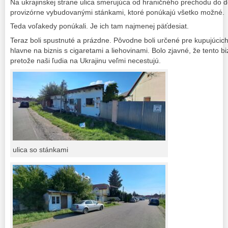
Na ukrajinskej strane ulica smerujúca od hraničného prechodu do de
provizórne vybudovanými stánkami, ktoré ponúkajú všetko možné.
Teda voľakedy ponúkali. Je ich tam najmenej päťdesiat.
Teraz boli spustnuté a prázdne. Pôvodne boli určené pre kupujúci
hlavne na biznis s cigaretami a liehovinami. Bolo zjavné, že tento b
pretože naši ľudia na Ukrajinu veľmi necestujú.
ulica so stánkami