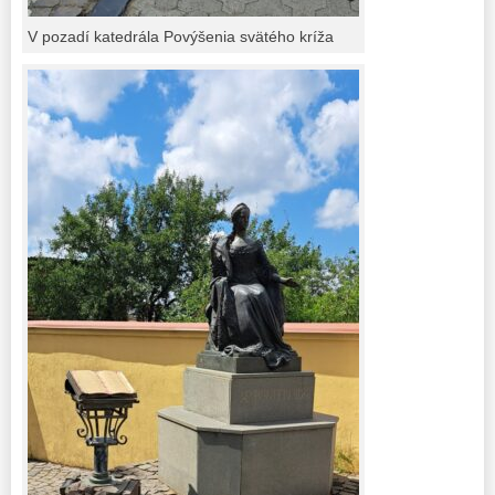
V pozadí katedrála Povýšenia svätého kríža