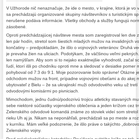
V Užhorode nič nenaznačuje, že ide o mesto, v krajine, ktorá je v
sa prechádzajú organizované skupiny návštevníkov s turistickým sp
nerušene podáva informácie. Všetky obchody a služby fungujú nor
zásobené.
Oproti predchádzajúcej návšteve mesta som zaregistroval len dve
len pár hodín, stretol som šiestich mladých mužov na invalidných v
končatiny – predpokladám, že išlo o vojnových veteránov. Druhá ve
je prevaha žien na uliciach. Podotýkam, že väčšinou veľmi pekných. 
len namýšľam. Aby som si to nejako exaktnejšie vyhodnotil, začal 
ľudí, ktorí išli po chodníku oproti mne a sledovať v desiatke pomer
pohyboval od 7:3 do 9:1. Moje pozorovanie bolo správne! Otázne je
odchodom mužov na front, prípadne vojnovými obeťami a do akej m
ubytovateľ z Bielu – že sa ukrajinskí muži odvodového veku už tret
odvodovými komisármi po pivniciach.
Mimochodom, jednu čudnú/podozrivú trojicu atleticky stavaných muž
sebe niektoré súčiastky vojenského oblečenia a jeden krížom cez tr
Zelenského odvodové komandá známe zo stoviek videí som stretol
rieku Uh aj ja. Nikam sa neponáhľali, prechádzali sa po meste a roz
v kurníku. Mám veľké podozrenie, že išlo práve o takýchto „dobrov
Zelenského vojny.
Pred gréckokatolíckou katedrálou Povýšenia svätého kríža sa tak, 