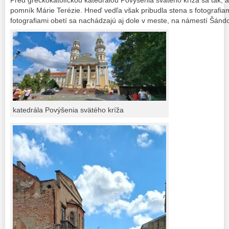
pomník Márie Terézie. Hneď vedľa však pribudla stena s fotografia
fotografiami obetí sa nachádzajú aj dole v meste, na námestí Šándo
katedrála Povýšenia svätého kríža