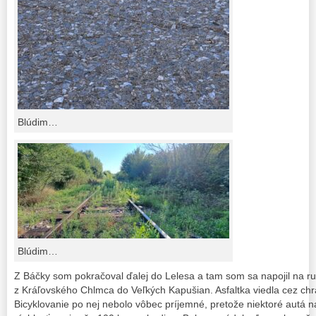
Blúdim…
Blúdim…
Z Báčky som pokračoval ďalej do Lelesa a tam som sa napojil na r
z Kráľovského Chlmca do Veľkých Kapušian. Asfaltka viedla cez chrá
Bicyklovanie po nej nebolo vôbec príjemné, pretože niektoré autá na