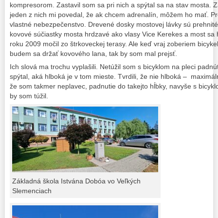
kompresorom. Zastavil som sa pri nich a spýtal sa na stav mosta. 
jeden z nich mi povedal, že ak chcem adrenalín, môžem ho mať. Pr
vlastné nebezpečenstvo. Drevené dosky mostovej lávky sú prehnité 
kovové súčiastky mosta hrdzavé ako vlasy Vice Kerekes a most sa h
roku 2009 močil zo štrkoveckej terasy. Ale keď vraj zoberiem bicyk
budem sa držať kovového lana, tak by som mal prejsť.
Ich slová ma trochu vyplašili. Netúžil som s bicyklom na pleci padnú
spýtal, aká hlboká je v tom mieste. Tvrdili, že nie hlboká – maxim
že som takmer neplavec, padnutie do takejto hĺbky, navyše s bicykl
by som túžil.
Základná škola Istvána Dobóa vo Veľkých
Slemenciach