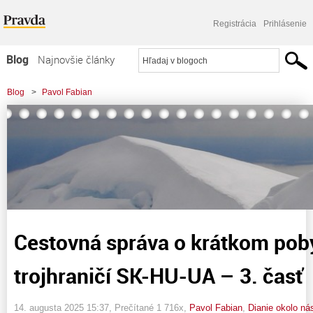
Registrácia
Prihlásenie
Blog
Najnovšie články
Najčítanejšie články
Blog
>
Pavol Fabian
Najkomentovanejšie články
>
Cestovná správa o krátkom pobyte v trojhraničí SK-HU-UA – 3. časť
Zoznam blogov
Komerčné blogy
Cestovná správa o krátkom pob
trojhraničí SK-HU-UA – 3. časť
14. augusta 2025 15:37
, Prečítané 1 716x,
Pavol Fabian
,
Dianie okolo ná