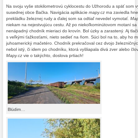
Na svoju vyše stokilometrovú cyklocestu do Užhorodu a späť som v
susednej obce Bačka. Navigácia aplikácie
mapy.cz
ma zaviedla hneď
prekládku železnej rudy a ďalej som sa odtiaľ nevedel vymotať.
Map
niekam na nejestvujúcu cestu. Až po niekoľkominútovom motaní s
nenápadný chodník mieriaci do krovín. Bol úzky a zarastený. Aj tlači
s veľkými ťažkosťami, nieto sedieť na ňom. Súci bol na to, aby ho 
juhoamerický mačetéro. Chodník prekračoval cez dvojo železničných 
nebol istý, či idem po chodníku, ktorá vyšliapala divá zver alebo č
Mapy.cz
vie o takýchto, doslova prtiach!
Blúdim…