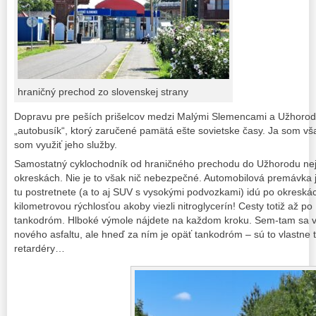
hraničný prechod zo slovenskej strany
Dopravu pre peších prišelcov medzi Malými Slemencami a Užhorod
„autobusík“, ktorý zaručené pamätá ešte sovietske časy. Ja som vša
som využiť jeho služby.
Samostatný cyklochodník od hraničného prechodu do Užhorodu neje
okreskách. Nie je to však nič nebezpečné. Automobilová premávka je
tu postretnete (a to aj SUV s vysokými podvozkami) idú po okreská
kilometrovou rýchlosťou akoby viezli nitroglycerín! Cesty totiž až p
tankodróm. Hlboké výmole nájdete na každom kroku. Sem-tam sa v
nového asfaltu, ale hneď za ním je opäť tankodróm – sú to vlastne 
retardéry…