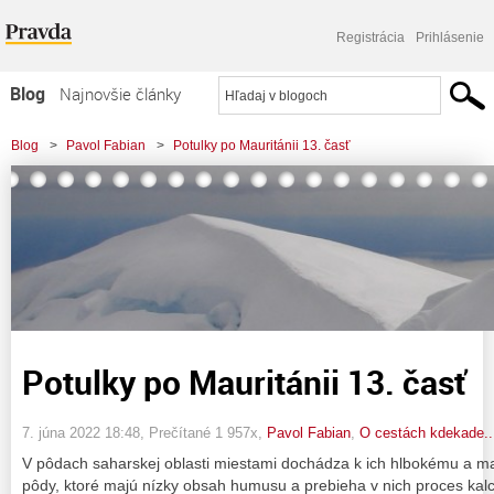
Registrácia
Prihlásenie
Blog
Najnovšie články
Najčítanejšie články
Blog
>
Pavol Fabian
>
Potulky po Mauritánii 13. časť
Najkomentovanejšie články
Zoznam blogov
Komerčné blogy
Potulky po Mauritánii 13. časť
7. júna 2022 18:48
, Prečítané 1 957x,
Pavol Fabian
,
O cestách kdekade..
V pôdach saharskej oblasti miestami dochádza k ich hlbokému a m
pôdy, ktoré majú nízky obsah humusu a prebieha v nich proces kalc