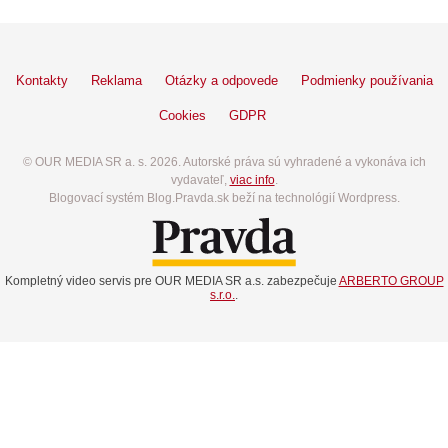
Kontakty
Reklama
Otázky a odpovede
Podmienky používania
Cookies
GDPR
© OUR MEDIA SR a. s. 2026. Autorské práva sú vyhradené a vykonáva ich
vydavateľ,
viac info
.
Blogovací systém Blog.Pravda.sk beží na technológií Wordpress.
Kompletný video servis pre OUR MEDIA SR a.s. zabezpečuje
ARBERTO GROUP
s.r.o.
.