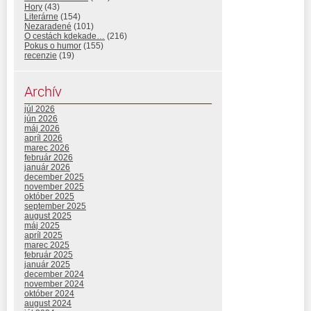
Hory
(43)
Literárne
(154)
Nezaradené
(101)
O cestách kdekade…
(216)
Pokus o humor
(155)
recenzie
(19)
Archív
júl 2026
jún 2026
máj 2026
apríl 2026
marec 2026
február 2026
január 2026
december 2025
november 2025
október 2025
september 2025
august 2025
máj 2025
apríl 2025
marec 2025
február 2025
január 2025
december 2024
november 2024
október 2024
august 2024