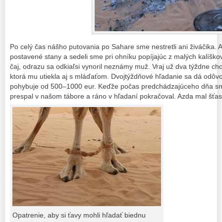
Po celý čas nášho putovania po Sahare sme nestretli ani živáčika. 
postavené stany a sedeli sme pri ohníku popíjajúc z malých kalíško
čaj, odrazu sa odkiaľsi vynoril neznámy muž. Vraj už dva týždne cho
ktorá mu utiekla aj s mláďaťom. Dvojtýždňové hľadanie sa dá odôvod
pohybuje od 500–1000 eur. Keďže počas predchádzajúceho dňa sm
prespal v našom tábore a ráno v hľadaní pokračoval. Azda mal šťa
Opatrenie, aby si ťavy mohli hľadať biednu