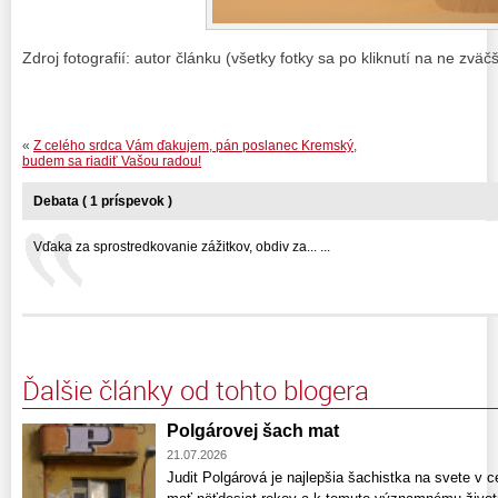
Zdroj fotografií: autor článku (všetky fotky sa po kliknutí na ne zväčš
«
Z celého srdca Vám ďakujem, pán poslanec Kremský,
budem sa riadiť Vašou radou!
Debata ( 1 príspevok )
Vďaka za sprostredkovanie zážitkov, obdiv za... ...
Ďalšie články od tohto blogera
Polgárovej šach mat
21.07.2026
Judit Polgárová je najlepšia šachistka na svete v cel