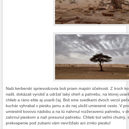
Naši berberskí sprievodcovia boli priam majstri účelnosti. Z troch k
našli, dokázali vyrobiť a udržať taký oheň a pahrebu, na ktorej uvarili
chlieb a ráno ešte aj uvarili čaj. Boli sme svedkami dvoch verzií pe
kuchár vyhrabal v piesku jamu a do nej uložil umiesené cesto. V p
umiestnil kovovú nádobu a na tú nahrnul rozžeravenú pahrebu, v 
zahrnul pieskom a naň presunul pahrebu. Chlieb bol veľmi chutný, 
prekvapenie pod zubami vám nevržďalo ani zrnko piesku!