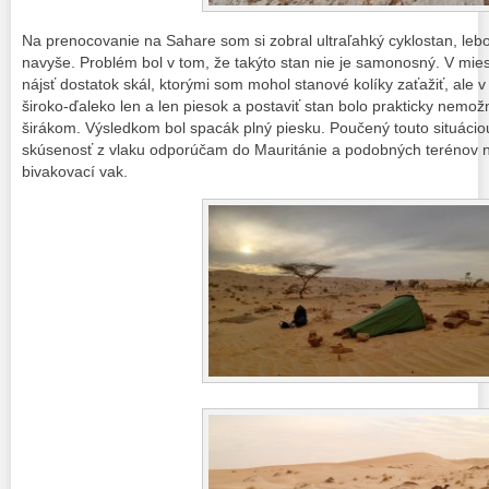
Na prenocovanie na Sahare som si zobral ultraľahký cyklostan, lebo 
navyše. Problém bol v tom, že takýto stan nie je samonosný. V mies
nájsť dostatok skál, ktorými som mohol stanové kolíky zaťažiť, ale 
široko-ďaleko len a len piesok a postaviť stan bolo prakticky nemo
širákom. Výsledkom bol spacák plný piesku. Poučený touto situáciou,
skúsenosť z vlaku odporúčam do Mauritánie a podobných terénov 
bivakovací vak.