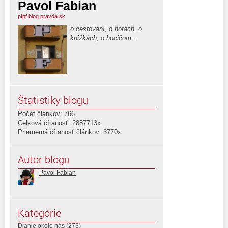
Pavol Fabian
pfpf.blog.pravda.sk
o cestovaní, o horách, o
knižkách, o hocičom...
Štatistiky blogu
Počet článkov: 766
Celková čítanosť: 2887713x
Priemerná čítanosť článkov: 3770x
Autor blogu
Pavol Fabian
Kategórie
Dianie okolo nás
(273)