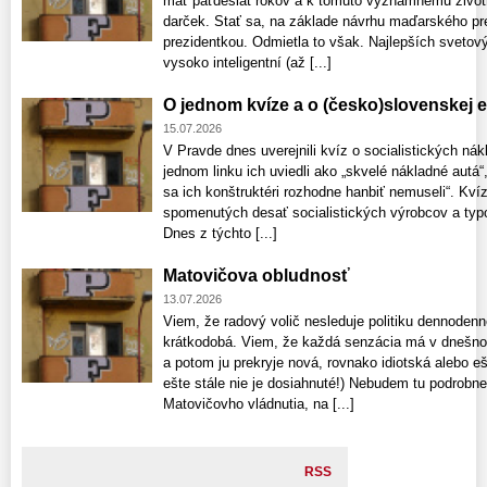
mať päťdesiat rokov a k tomuto významnému životn
darček. Stať sa, na základe návrhu maďarského p
prezidentkou. Odmietla to však. Najlepších svetový
vysoko inteligentní (až [...]
O jednom kvíze a o (česko)slovenskej
15.07.2026
V Pravde dnes uverejnili kvíz o socialistických n
jednom linku ich uviedli ako „skvelé nákladné autá“
sa ich konštruktéri rozhodne hanbiť nemuseli“. Kví
spomenutých desať socialistických výrobcov a typo
Dnes z týchto [...]
Matovičova obludnosť
13.07.2026
Viem, že radový volič nesleduje politiku dennoden
krátkodobá. Viem, že každá senzácia má v dnešnom 
a potom ju prekryje nová, rovnako idiotská alebo eš
ešte stále nie je dosiahnuté!) Nebudem tu podrobn
Matovičovho vládnutia, na [...]
RSS