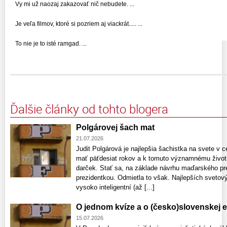
Vy mi už naozaj zakazovať nič nebudete. ...
Je veľa filmov, ktoré si pozriem aj viackrát..... ...
To nie je to isté ramgad. ...
Ďalšie články od tohto blogera
Polgárovej šach mat
21.07.2026
Judit Polgárová je najlepšia šachistka na svete v cel
mať päťdesiat rokov a k tomuto významnému životn
darček. Stať sa, na základe návrhu maďarského p
prezidentkou. Odmietla to však. Najlepších svetový
vysoko inteligentní (až [...]
O jednom kvíze a o (česko)slovenskej
15.07.2026