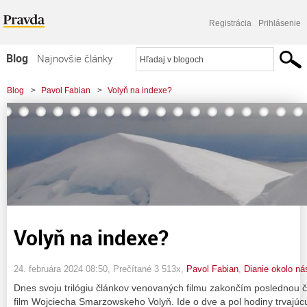
Registrácia
Prihlásenie
Blog
Najnovšie články
Najčítanejšie články
Blog
>
Pavol Fabian
>
Volyň na indexe?
Najkomentovanejšie články
Zoznam blogov
Komerčné blogy
Volyň na indexe?
24. februára 2024 08:50
, Prečítané 3 513x,
Pavol Fabian
,
Dianie okolo ná
Dnes svoju trilógiu článkov venovaných filmu zakončím poslednou č
film Wojciecha Smarzowskeho Volyň. Ide o dve a pol hodiny trvajúc