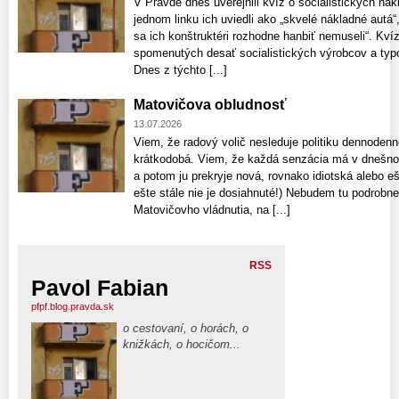
V Pravde dnes uverejnili kvíz o socialistických n
jednom linku ich uviedli ako „skvelé nákladné autá“
sa ich konštruktéri rozhodne hanbiť nemuseli“. Kví
spomenutých desať socialistických výrobcov a typo
Dnes z týchto [...]
Matovičova obludnosť
13.07.2026
Viem, že radový volič nesleduje politiku dennoden
krátkodobá. Viem, že každá senzácia má v dnešnom 
a potom ju prekryje nová, rovnako idiotská alebo eš
ešte stále nie je dosiahnuté!) Nebudem tu podrobn
Matovičovho vládnutia, na [...]
RSS
Pavol Fabian
pfpf.blog.pravda.sk
o cestovaní, o horách, o
knižkách, o hocičom...