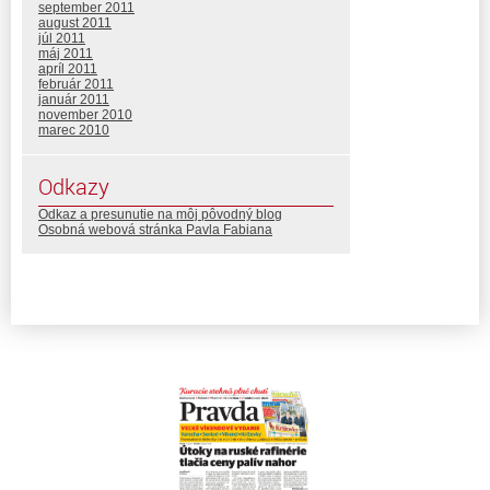
september 2011
august 2011
júl 2011
máj 2011
apríl 2011
február 2011
január 2011
november 2010
marec 2010
Odkazy
Odkaz a presunutie na môj pôvodný blog
Osobná webová stránka Pavla Fabiana