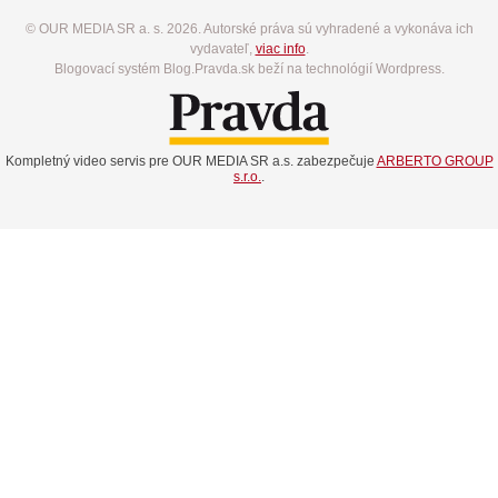
© OUR MEDIA SR a. s. 2026. Autorské práva sú vyhradené a vykonáva ich
vydavateľ,
viac info
.
Blogovací systém Blog.Pravda.sk beží na technológií Wordpress.
Kompletný video servis pre OUR MEDIA SR a.s. zabezpečuje
ARBERTO GROUP
s.r.o.
.