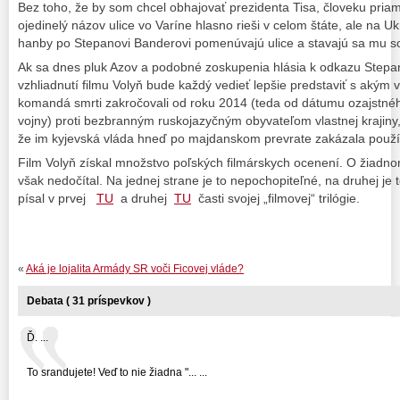
Bez toho, že by som chcel obhajovať prezidenta Tisa, človeku pria
ojedinelý názov ulice vo Varíne hlasno rieši v celom štáte, ale na 
hanby po Stepanovi Banderovi pomenúvajú ulice a stavajú sa mu s
Ak sa dnes pluk Azov a podobné zoskupenia hlásia k odkazu Stepan
vzhliadnutí filmu Volyň bude každý vedieť lepšie predstaviť s akým
komandá smrti zakročovali od roku 2014 (teda od dátumu ozajstnéh
vojny) proti bezbranným ruskojazyčným obyvateľom vlastnej krajiny, 
že im kyjevská vláda hneď po majdanskom prevrate zakázala použív
Film Volyň získal množstvo poľských filmárskych ocenení. O žiad
však nedočítal. Na jednej strane je to nepochopiteľné, na druhej je
písal v prvej
TU
a druhej
TU
časti svojej „filmovej“ trilógie.
«
Aká je lojalita Armády SR voči Ficovej vláde?
Debata ( 31 príspevkov )
Ď. ...
To srandujete! Veď to nie žiadna "... ...