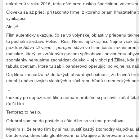
nakrútenú v roku 2016, teda ešte pred ruskou špeciálnou vojenskou
Človeku sa až prieči pri takomto filme, z ktorého priam hmatateľne t
vynikajúci.
Ale je!
Film autenticky ukazuje, čo sa vo volyňskej oblasti v priebehu takme
tu páchali striedavo Poliaci, Rusi, Nemci aj Ukrajinci. Najmä však ba
pozdrav
Sláva Ukrajine – gerojam sláva
vo filme často zaznie pred
masakre, ktorý so zvráteným gustom spôsobovali nevinnému obyvat
spomienky nemusíme zachádzať ďaleko – aj v obci pri Žiline, kde ži
tabuľa obetiam, ktoré tu zabili banderovci operujúci po vojne na n
Dej filmu zachádza až do takých absurdných situácií, že hlavná hrd
období obáva svojich vlastných a záchranu hľadá u nemeckých na
…
Inokedy po dopozeraní filmu nemám problém si po chvíli začať čítať k
ďalší film.
Tentoraz to nešlo.
Odobral som sa do postele a ešte dlho sa vo tme prevaľoval…
Myslím si, že tento film by si mal pustiť každý žltomodrý vlajočkár, a
banderovci, dnes takí glorifikovaní na Ukrajine a tolerovaní a oc