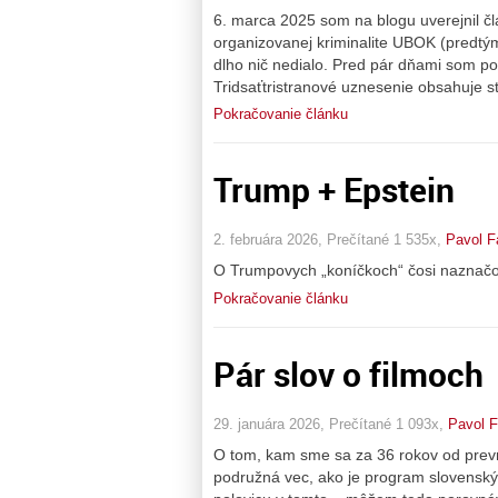
6. marca 2025 som na blogu uverejnil čl
organizovanej kriminalite UBOK (predt
dlho nič nedialo. Pred pár dňami som po
Tridsaťtristranové uznesenie obsahuje s
Pokračovanie článku
Trump + Epstein
2. februára 2026, Prečítané 1 535x,
Pavol F
O Trumpovych „koníčkoch“ čosi naznačo
Pokračovanie článku
Pár slov o filmoch
29. januára 2026, Prečítané 1 093x,
Pavol F
O tom, kam sme sa za 36 rokov od prevra
podružná vec, ako je program slovenskýc