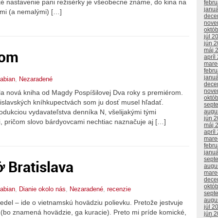
cké nastavenie pani režisérky je všeobecne známe, do kina na
febr
janu
tými (a nemalými) […]
dece
nove
októ
júl 2
jún 
máj 
rom
apríl
mare
febr
janu
abian
,
Nezaradené
dece
nove
la nová kniha od Magdy Pospíšilovej Dva roky s premiérom.
októ
tislavských kníhkupectvách som ju dosť musel hľadať.
sept
odukciou vydavateľstva denníka N, všelijakými tými
augu
jún 
 pričom slovo bárdyovcami nechtiac naznačuje aj […]
máj 
apríl
mare
febr
janu
sept
 Bratislava
augu
mare
dece
októ
abian
,
Dianie okolo nás
,
Nezaradené
,
recenzie
sept
augu
del – ide o vietnamskú hovädziu polievku. Pretože jestvuje
júl 2
 (bo znamená hovädzie, ga kuracie). Preto mi príde komické,
jún 