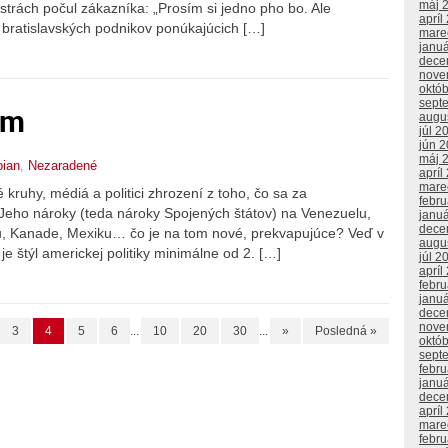
máj 
trách počul zákazníka: „Prosím si jedno pho bo. Ale
apríl
 bratislavských podnikov ponúkajúcich […]
mare
janu
dece
nove
októ
sept
om
augu
júl 2
jún 
máj 
bian
,
Nezaradené
apríl
mare
ruhy, médiá a politici zhrození z toho, čo sa za
febr
Jeho nároky (teda nároky Spojených štátov) na Venezuelu,
janu
dece
u, Kanade, Mexiku… čo je na tom nové, prekvapujúce? Veď v
augu
 je štýl americkej politiky minimálne od 2. […]
júl 2
apríl
febr
janu
dece
nove
3
4
5
6
...
10
20
30
...
»
Posledná »
októ
sept
febr
janu
dece
apríl
mare
febr