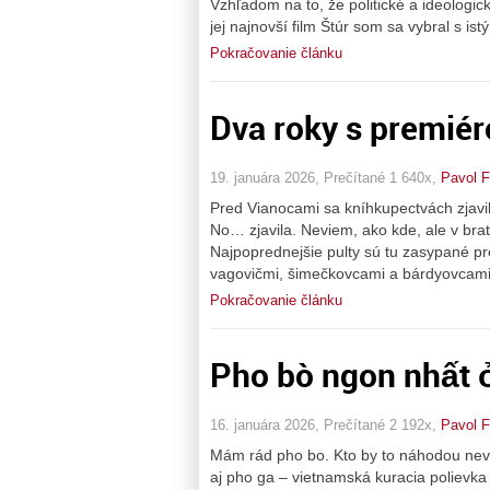
Vzhľadom na to, že politické a ideologi
jej najnovší film Štúr som sa vybral s is
Pokračovanie článku
Dva roky s premié
19. januára 2026, Prečítané 1 640x,
Pavol F
Pred Vianocami sa kníhkupectvách zjavi
No… zjavila. Neviem, ako kde, ale v bra
Najpoprednejšie pulty sú tu zasypané pr
vagovičmi, šimečkovcami a bárdyovcami,
Pokračovanie článku
Pho bò ngon nhất ở
16. januára 2026, Prečítané 2 192x,
Pavol F
Mám rád pho bo. Kto by to náhodou neve
aj pho ga – vietnamská kuracia polievka