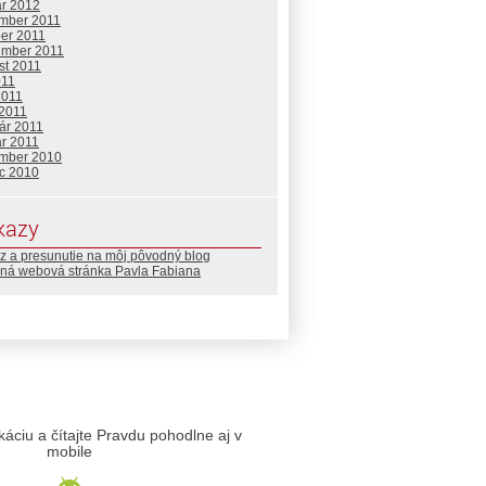
ár 2012
mber 2011
ber 2011
ember 2011
st 2011
011
2011
 2011
ár 2011
ár 2011
mber 2010
c 2010
kazy
z a presunutie na môj pôvodný blog
ná webová stránka Pavla Fabiana
likáciu a čítajte Pravdu pohodlne aj v
mobile