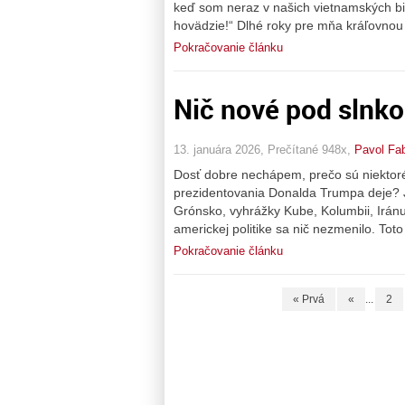
keď som neraz v našich vietnamských bis
hovädzie!“ Dlhé roky pre mňa kráľovnou
Pokračovanie článku
Nič nové pod slnk
13. januára 2026, Prečítané 948x,
Pavol Fa
Dosť dobre nechápem, prečo sú niektoré k
prezidentovania Donalda Trumpa deje? 
Grónsko, vyhrážky Kube, Kolumbii, Irán
americkej politike sa nič nezmenilo. Toto
Pokračovanie článku
« Prvá
«
...
2