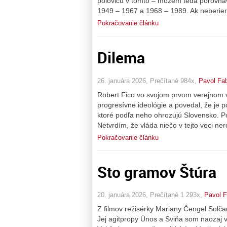
polovicu v tomto – môžem teda porovná
1949 – 1967 a 1968 – 1989. Ak neberie
Pokračovanie článku
Dilema
26. januára 2026, Prečítané 984x,
Pavol Fa
Robert Fico vo svojom prvom verejnom vy
progresívne ideológie a povedal, že je p
ktoré podľa neho ohrozujú Slovensko. Pov
Netvrdím, že vláda niečo v tejto veci nero
Pokračovanie článku
Sto gramov Štúra
20. januára 2026, Prečítané 1 293x,
Pavol F
Z filmov režisérky Mariany Čengel Solča
Jej agitpropy Únos a Sviňa som naozaj vi