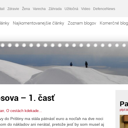
tail
Zdravie
Žena
Varecha
Záhrada
Užitočná
Video
DefenceNews
lánky
Najkomentovanejšie články
Zoznam blogov
Komerčné blog
sova – 1. časť
Pa
pfpf.
ian
,
O cestách kdekade...
avy do Prištiny ma stála pätnásť euro a nocľah na dve noci
o som do nákladov ani nerátal, pretože jesť by som musel aj