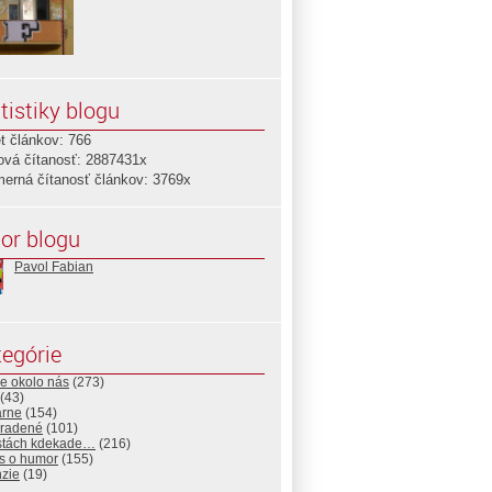
tistiky blogu
t článkov: 766
ová čítanosť: 2887431x
merná čítanosť článkov: 3769x
or blogu
Pavol Fabian
egórie
e okolo nás
(273)
(43)
árne
(154)
radené
(101)
stách kdekade…
(216)
s o humor
(155)
nzie
(19)