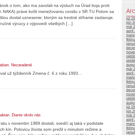
ánok o tom, ako ma zavolali na výsluch na Úrad boja proti
Arc
ým NAKA) práve kvôli menežovaniu covidu v SR.TU Potom sa
štou dostal uznesenie, ktorým sa trestné stíhanie zastavuje.
júl 2
jún 
tručné výcucy z výpovedí všetkých […]
máj 
apríl
mare
febr
janu
dece
nove
októ
sept
augu
abian
,
Nezaradené
máj 
val už týždenník Zmena č. 6 z roku 1993…
apríl
mare
febr
janu
dece
nove
októ
augu
júl 2
jún 
abian
,
Dianie okolo nás
máj 
apríl
tu v novembri 1989 dostali, svedčí aj taká v podstate
mare
febr
h kín. Polovicu života som prežil v minulom režime a
janu