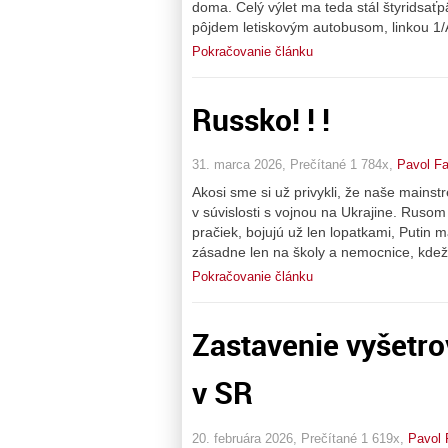
doma. Celý výlet ma teda stál štyridsaťpä
pôjdem letiskovým autobusom, linkou 1/
Pokračovanie článku
Russko! ! !
31. marca 2026, Prečítané 1 784x,
Pavol Fa
Akosi sme si už privykli, že naše mains
v súvislosti s vojnou na Ukrajine. Rusom
pračiek, bojujú už len lopatkami, Putin 
zásadne len na školy a nemocnice, kdežt
Pokračovanie článku
Zastavenie vyšetr
v SR
20. februára 2026, Prečítané 1 619x,
Pavol 