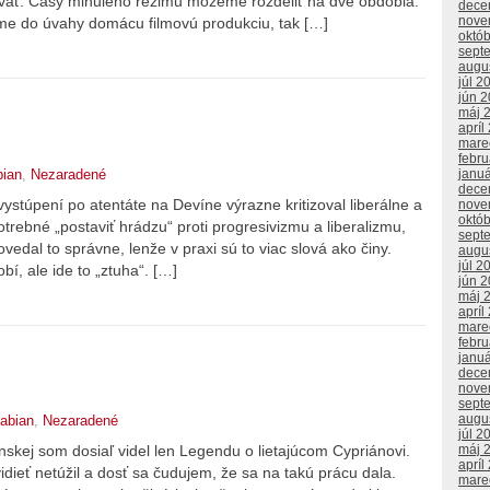
vať. Časy minulého režimu môžeme rozdeliť na dve obdobia:
dece
nove
me do úvahy domácu filmovú produkciu, tak […]
októ
sept
augu
júl 2
jún 
máj 
apríl
mare
febr
bian
,
Nezaradené
janu
dece
stúpení po atentáte na Devíne výrazne kritizoval liberálne a
nove
októ
otrebné „postaviť hrádzu“ proti progresivizmu a liberalizmu,
sept
edal to správne, lenže v praxi sú to viac slová ako činy.
augu
júl 2
bí, ale ide to „ztuha“. […]
jún 
máj 
apríl
mare
febr
janu
dece
nove
sept
augu
abian
,
Nezaradené
júl 2
máj 
nskej som dosiaľ videl len Legendu o lietajúcom Cypriánovi.
apríl
dieť netúžil a dosť sa čudujem, že sa na takú prácu dala.
mare