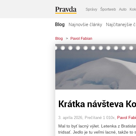
Správy
Športweb
Auto
Kok
Blog
Najnovšie články
Najčítanejšie č
Blog
>
Pavol Fabian
Krátka návšteva Ko
3. apríla 2026, Prečítané 1 010x,
Pavol Fab
Mal to byť lacný výlet. Letenka z Bratisl
tridsať. Jedlo je tu veľmi lacné, takže t