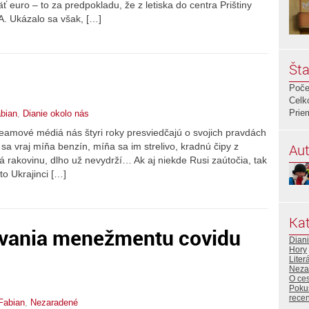
ť euro – to za predpokladu, že z letiska do centra Prištiny
A. Ukázalo sa však, […]
Šta
Poče
Celk
Prie
bian
,
Dianie okolo nás
treamové médiá nás štyri roky presviedčajú o svojich pravdách
Aut
 sa vraj míňa benzín, míňa sa im strelivo, kradnú čipy z
má rakovinu, dlho už nevydrží… Ak aj niekde Rusi zaútočia, tak
o Ukrajinci […]
Kat
ovania menežmentu covidu
Diani
Hory
Liter
Neza
O ce
Poku
rece
Fabian
,
Nezaradené