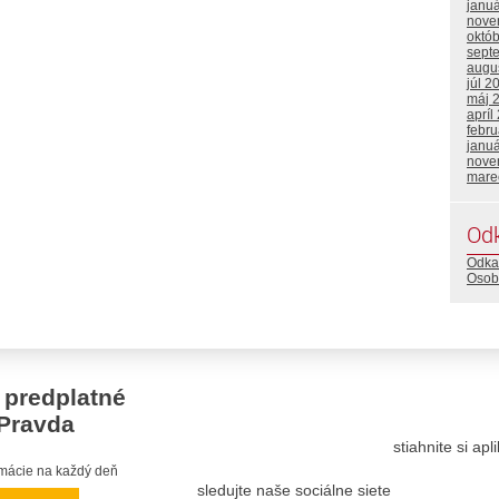
janu
nove
októ
sept
augu
júl 2
máj 
apríl
febru
janu
nove
mare
Od
Odka
Osob
 predplatné
Pravda
stiahnite si ap
ormácie na každý deň
sledujte naše sociálne siete