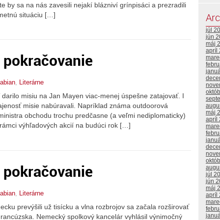
e by sa na nás zavesili nejakí blázniví grínpisáci a prezradili
metnú situáciu […]
Arc
júl 2
jún 
máj 
apríl
. pokračovanie
mare
febr
janu
dece
abian
,
Literárne
nove
októ
 darilo misiu na Jan Mayen viac-menej úspešne zatajovať. I
sept
tajenosť misie nabúravali. Napríklad známa outdoorová
augu
máj 
ministra obchodu trochu predčasne (a veľmi nediplomaticky)
apríl
 rámci výhľadových akcií na budúci rok […]
mare
febr
janu
dece
nove
októ
. pokračovanie
augu
júl 2
jún 
máj 
abian
,
Literárne
apríl
mare
ku prevýšili už tisícku a vlna rozbrojov sa začala rozširovať
febr
janu
Francúzska. Nemecký spolkový kancelár vyhlásil výnimočný