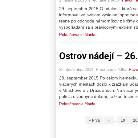
1. januára 2015, Prečítané 2 905x,
Pavol Fa
29. september 2015 O udalosti, ktorá s
informoval vo svojom vysielaní spravoda
tesne po odchode námorníkov z krčmy do
vysporiadaní sa s pravicovými extrémis
Pokračovanie článku
Ostrov nádejí – 26
29. decembra 2014, Prečítané 5 438x,
Pavo
28. september 2015 Po celom Nemecku s
viacerých mestách došlo k zrážkam účast
v Mníchove a v Drážďanoch. Na viacerý
polícia s vodnými delami, ťažkou technik
Pokračovanie článku
« Prvá
«
...
10
20