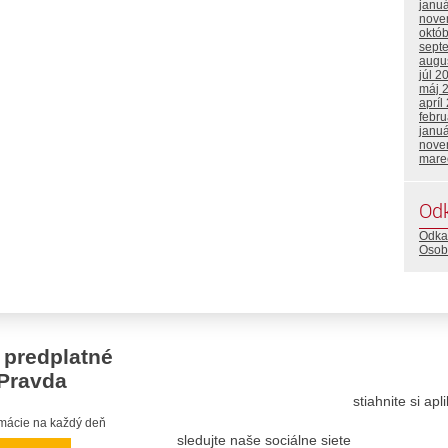
janu
nove
októ
sept
augu
júl 2
máj 
apríl
febru
janu
nove
mare
Od
Odka
Osob
 predplatné
Pravda
stiahnite si ap
ormácie na každý deň
sledujte naše sociálne siete