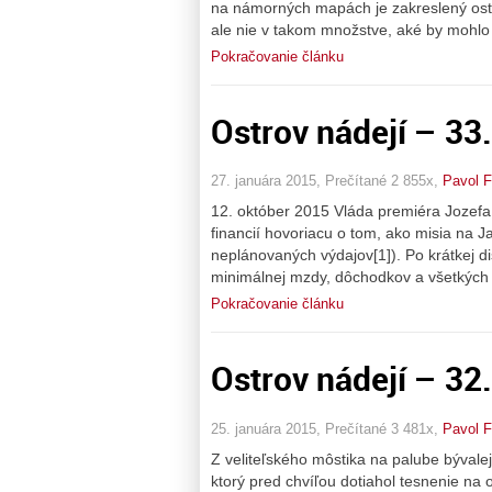
na námorných mapách je zakreslený ost
ale nie v takom množstve, aké by mohlo
Pokračovanie článku
Ostrov nádejí – 33
27. januára 2015, Prečítané 2 855x,
Pavol F
12. október 2015 Vláda premiéra Jozefa
financií hovoriacu o tom, ako misia na J
neplánovaných výdajov[1]). Po krátkej d
minimálnej mzdy, dôchodkov a všetkých 
Pokračovanie článku
Ostrov nádejí – 32
25. januára 2015, Prečítané 3 481x,
Pavol F
Z veliteľského môstika na palube bývalej
ktorý pred chvíľou dotiahol tesnenie na