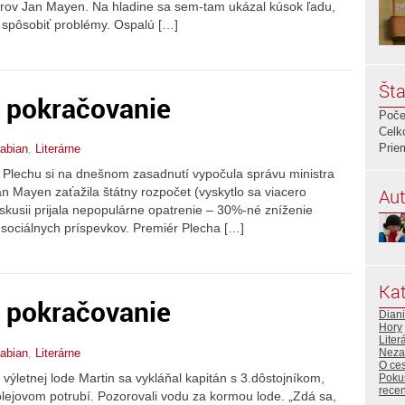
rov Jan Mayen. Na hladine sa sem-tam ukázal kúsok ľadu,
 spôsobiť problémy. Ospalú […]
Šta
. pokračovanie
Poče
Celk
Prie
abian
,
Literárne
 Plechu si na dnešnom zasadnutí vypočula správu ministra
Aut
an Mayen zaťažila štátny rozpočet (vyskytlo sa viacero
iskusii prijala nepopulárne opatrenie – 30%-né zníženie
sociálnych príspevkov. Premiér Plecha […]
Kat
. pokračovanie
Diani
Hory
Liter
abian
,
Literárne
Neza
O ce
 výletnej lode Martin sa vykláňal kapitán s 3.dôstojníkom,
Poku
rece
 olejovom potrubí. Pozorovali vodu za kormou lode. „Zdá sa,