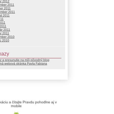
ár 2012
mber 2011
ber 2011
ember 2011
st 2011
011
2011
 2011
ár 2011
ár 2011
mber 2010
c 2010
kazy
z a presunutie na môj pôvodný blog
ná webová stránka Pavla Fabiana
likáciu a čítajte Pravdu pohodlne aj v
mobile