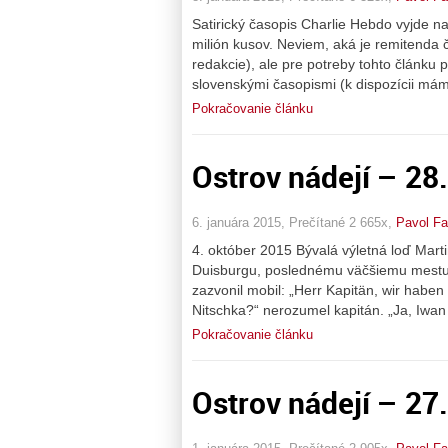
Satirický časopis Charlie Hebdo vyjde n
milión kusov. Neviem, aká je remitenda č
redakcie), ale pre potreby tohto článku
slovenskými časopismi (k dispozícii mám
Pokračovanie článku
Ostrov nádejí – 28
6. januára 2015, Prečítané 2 665x,
Pavol Fa
4. október 2015 Bývalá výletná loď Mart
Duisburgu, poslednému väčšiemu mestu 
zazvonil mobil: „Herr Kapitän, wir haben
Nitschka?“ nerozumel kapitán. „Ja, Iwan 
Pokračovanie článku
Ostrov nádejí – 27