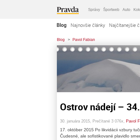
Správy
Športweb
Auto
Kok
Blog
Najnovšie články
Najčítanejšie č
Blog
>
Pavol Fabian
Ostrov nádejí – 34
30. januára 2015, Prečítané 3 076x,
Pavol F
17. október 2015 Po likvidácii vzbury tuč
Čudesné, ale sofistikované plavidlo s