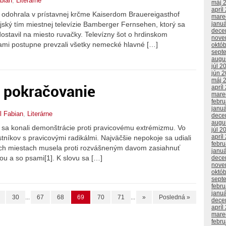
bian
,
Literárne
máj 
apríl
a odohrala v prístavnej krčme Kaiserdom Brauereigasthof
mare
jský tím miestnej televízie Bamberger Fernsehen, ktorý sa
janu
dece
stavil na miesto ruvačky. Televízny šot o hrdinskom
nove
tami postupne prevzali všetky nemecké hlavné […]
októ
sept
augu
júl 2
jún 
máj 
. pokračovanie
apríl
mare
febr
janu
l Fabian
,
Literárne
dece
augu
a konali demonštrácie proti pravicovému extrémizmu. Vo
júl 2
apríl
níkov s pravicovými radikálmi. Najväčšie nepokoje sa udiali
febr
ch miestach musela proti rozvášneným davom zasiahnuť
janu
ou a so psami[1]. K slovu sa […]
dece
nove
októ
sept
febr
janu
30
...
67
68
69
70
71
...
»
Posledná »
dece
apríl
mare
febr