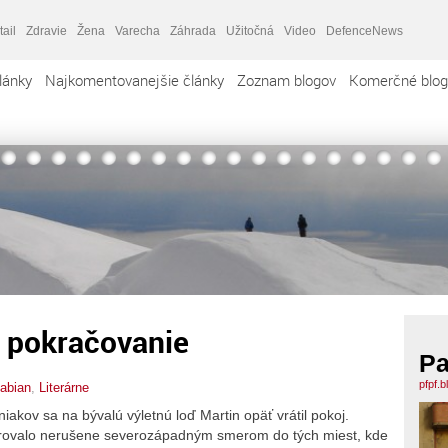
tail
Zdravie
Žena
Varecha
Záhrada
Užitočná
Video
DefenceNews
lánky
Najkomentovanejšie články
Zoznam blogov
Komerčné blog
. pokračovanie
Pa
pfpf.
abian
,
Literárne
niakov sa na bývalú výletnú loď Martin opäť vrátil pokoj.
merovalo nerušene severozápadným smerom do tých miest, kde