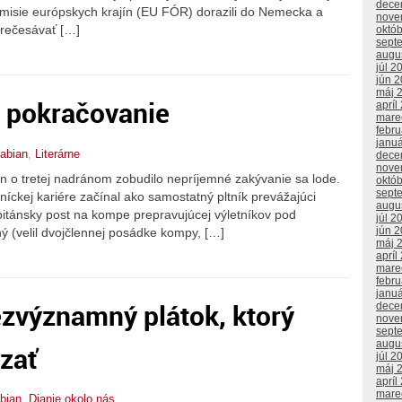
dece
 misie európskych krajín (EU FÓR) dorazili do Nemecka a
nove
 prečesávať […]
októ
sept
augu
júl 2
jún 
máj 
. pokračovanie
apríl
mare
febr
janu
abian
,
Literárne
dece
nove
n o tretej nadránom zobudilo nepríjemné zakývanie sa lode.
októ
sept
dníckej kariére začínal ako samostatný pltník prevážajúci
augu
apitánsky post na kompe prepravujúcej výletníkov pod
júl 2
jún 
 (velil dvojčlennej posádke kompy, […]
máj 
apríl
mare
febr
janu
ezvýznamný plátok, ktorý
dece
nove
sept
augu
zať
júl 2
máj 
apríl
mare
bian
,
Dianie okolo nás