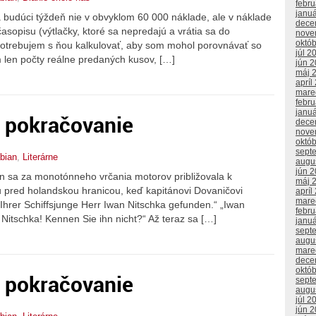
febr
janu
a budúci týždeň nie v obvyklom 60 000 náklade, ale v náklade
dece
asopisu (výtlačky, ktoré sa nepredajú a vrátia sa do
nove
októ
 potrebujem s ňou kalkulovať, aby som mohol porovnávať so
júl 2
 len počty reálne predaných kusov, […]
jún 
máj 
apríl
mare
febr
janu
. pokračovanie
dece
nove
októ
sept
bian
,
Literárne
augu
jún 
in sa za monotónneho vrčania motorov približovala k
máj 
pred holandskou hranicou, keď kapitánovi Dovaničovi
apríl
mare
 Ihrer Schiffsjunge Herr Iwan Nitschka gefunden.“ „Iwan
febr
Nitschka! Kennen Sie ihn nicht?“ Až teraz sa […]
janu
sept
augu
mare
dece
októ
. pokračovanie
sept
augu
júl 2
jún 