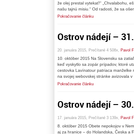
že olej prestal vytekať!“ „Chvalabohu, ešt
našu tajnú misiu.“ Od radosti, že sa oše
Pokračovanie článku
Ostrov nádejí – 31
20. januára 2015, Prečítané 4 508x,
Pavol F
10. október 2015 Na Slovensku sa zatiaľ
keď vyskytlo sa zopár prípadov, ktoré u
cestovka Lavínatour patriaca manželke 
na svojej webovskej stránke avizovala v
Pokračovanie článku
Ostrov nádejí – 30
17. januára 2015, Prečítané 3 139x,
Pavol F
8. október 2015 Obete nepokojov v Nemec
aj za hranice – do Holandska, Česka a 