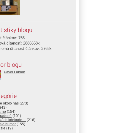
tistiky blogu
t článkov: 766
ová čítanosť: 2886658x
merná čítanosť článkov: 3768x
or blogu
Pavol Fabian
egórie
e okolo nás
(273)
(43)
árne
(154)
radené
(101)
stách kdekade…
(216)
s o humor
(155)
nzie
(19)